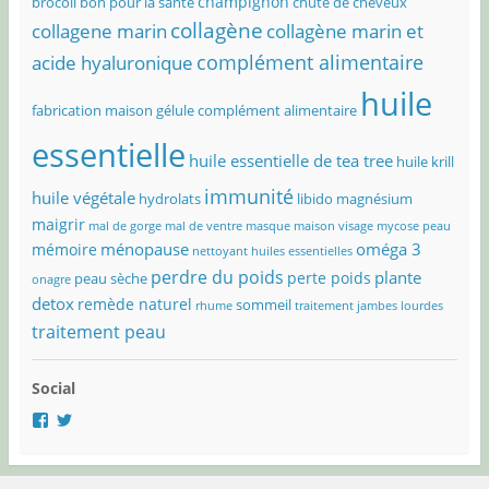
champignon
brocoli bon pour la santé
chute de cheveux
collagène
collagene marin
collagène marin et
complément alimentaire
acide hyaluronique
huile
fabrication maison
gélule complément alimentaire
essentielle
huile essentielle de tea tree
huile krill
immunité
huile végétale
hydrolats
libido
magnésium
maigrir
mal de gorge
mal de ventre
masque maison visage
mycose peau
ménopause
oméga 3
mémoire
nettoyant huiles essentielles
perdre du poids
plante
perte poids
peau sèche
onagre
detox
remède naturel
sommeil
rhume
traitement jambes lourdes
traitement peau
Social
Voir
Voir
le
le
profil
profil
de
de
@objectif.solution.naturelle
@OSolNature