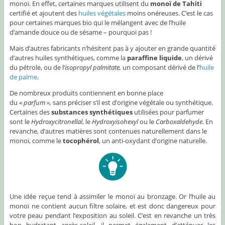
monoï. En effet, certaines marques utilisent du
monoï de Tahiti
certifié et ajoutent des
huiles végétales
moins onéreuses. C’est le cas
pour certaines marques bio qui le mélangent avec de l’huile
d’amande douce ou de sésame – pourquoi pas !
Mais d’autres fabricants n’hésitent pas à y ajouter en grande quantité
d’autres huiles synthétiques, comme la
paraffine liquide
, un dérivé
du pétrole, ou de l’
isopropyl palmitate,
un composant dérivé de l’
huile
de palme
.
De nombreux produits contiennent en bonne place
du «
parfum »,
sans préciser s’il est d’origine végétale ou synthétique.
Certaines des
substances synthétiques
utilisées pour parfumer
sont le
Hydroxycitronellal
, le
Hydroxyisohexyl
ou le
Carboxaldehyde.
En
revanche, d’autres matières sont contenues naturellement dans le
monoï, comme le
tocophérol
, un anti-oxydant d’origine naturelle.
Une idée reçue tend à assimiler le monoï au bronzage. Or l’huile au
monoï ne contient aucun filtre solaire, et est donc dangereux pour
votre peau pendant l’exposition au soleil. C’est en revanche un très
bon hydratant après-soleil, il permet également d’atténuer les