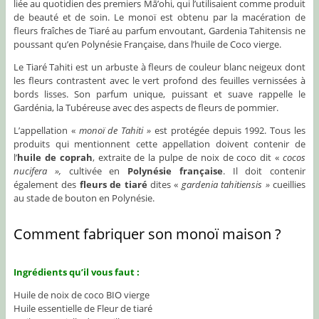
liée au quotidien des premiers Mā’ohi, qui l’utilisaient comme produit
de beauté et de soin. Le monoï est obtenu par la macération de
fleurs fraîches de Tiaré au parfum envoutant, Gardenia Tahitensis ne
poussant qu’en Polynésie Française, dans l’huile de Coco vierge.
Le Tiaré Tahiti est un arbuste à fleurs de couleur blanc neigeux dont
les fleurs contrastent avec le vert profond des feuilles vernissées à
bords lisses. Son parfum unique, puissant et suave rappelle le
Gardénia, la Tubéreuse avec des aspects de fleurs de pommier.
L’appellation «
monoï de Tahiti »
est protégée depuis 1992. Tous les
produits qui mentionnent cette appellation doivent contenir de
l’
huile de coprah
, extraite de la pulpe de noix de coco dit «
cocos
nucifera »,
cultivée en
Polynésie française
. Il doit contenir
également des
fleurs de tiaré
dites «
gardenia tahitiensis »
cueillies
au stade de bouton en Polynésie.
Comment fabriquer son monoï maison ?
Ingrédients qu’il vous faut :
Huile de noix de coco BIO vierge
Huile essentielle de Fleur de tiaré