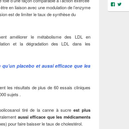
e foie d’une façon comparable à l’action exercée
Voir
Voi
e être en liaison avec une modulation de l’enzyme
le
le
profil
prof
n est de limiter le taux de synthèse du
de
de
@object
@OS
sur
sur
Facebo
Twit
ment améliorer le métabolisme des LDL en
milation et la dégradation des LDL dans les
e qu’un placebo et aussi efficace que les
nt les résultats de plus de 60 essais cliniques
000 sujets .
policosanol tiré de la canne à sucre
est plus
ralement
aussi efficace que les médicaments
s) pour faire baisser le taux de cholestérol.