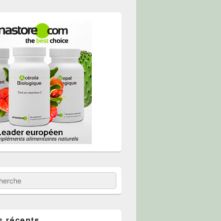
 :
erche
s récents