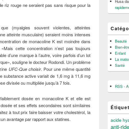
Husa
da
 riz rouge ne seraient pas sans risque pour la
rapideme
 que (myalgies souvent violentes, atteintes
Catégo
ne atteinte musculaire) seraient moins intenses
Beauté
oncentration de monacoline K est moindre dans
Bien-êtr
«Mais cette concentration n’est pas toujours
Enfant
able d’une marque à l’autre, voire parfois d’un lot
La mais
rque», souligne le docteur Rodondi. Un problème
Santé
azine
UFC-Que choisir
. Pour une même quantité
de substance active variait de 1,6 mg à 11,6 mg
se divisée ou multipliée jusqu’à 7 fois.
RSS - Ar
t faiblement dosée en monacoline K et elle est
nt dosée et ses effets secondaires sont similaires
Étique
ez à tout prix faire baisser votre cholestérol, la
cun avantage par rapport aux statines.
acide hy
anti-rid