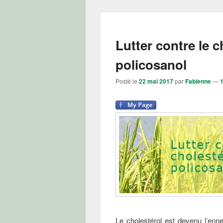
Lutter contre le c
policosanol
Posté le
22 mai 2017
par
Fabienne
—
Le cholestérol est devenu l’enn