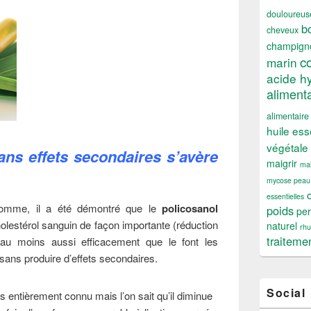
douloureus
b
cheveux
champign
c
marin
acide h
alimenta
alimentaire
huile ess
végétale
sans effets secondaires s’avère
maigrir
mal
mycose peau
essentielles
homme, il a été démontré que le
policosanol
poids
per
olestérol sanguin de façon importante (réduction
naturel
rh
traiteme
au moins aussi efficacement que le font les
sans produire d’effets secondaires.
Social
 entièrement connu mais l’on sait qu’il diminue