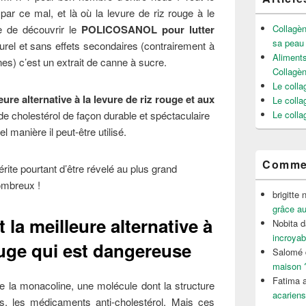
r ce mal, et là où la levure de riz rouge à le
e de découvrir le
POLICOSANOL pour lutter
Collagèn
sa peau
urel et sans effets secondaires (contrairement à
Aliments
ines) c’est un extrait de canne à sucre.
Collagè
Le colla
eure alternative à la levure de riz rouge et aux
Le colla
de cholestérol de façon durable et spéctaculaire
Le colla
 manière il peut-être utilisé.
Commen
rite pourtant d’être révelé au plus grand
ombreux !
brigitte 
grâce au
 la meilleure alternative à
Nobita
d
incroyab
rouge qui est dangereuse
Salomé
maison 
Fatima a
de la monacoline, une molécule dont la structure
acariens
es, les médicaments anti-cholestérol. Mais ces