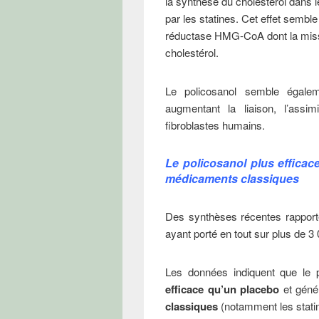
la synthèse du cholestérol dans l
par les statines. Cet effet sembl
réductase HMG-CoA dont la missio
cholestérol.
Le policosanol semble égale
augmentant la liaison, l’assi
fibroblastes humains.
Le policosanol plus efficac
médicaments classiques
Des synthèses récentes rapporte
ayant porté en tout sur plus de 3 
Les données indiquent que le 
efficace qu’un placebo
et géné
classiques
(notamment les statine