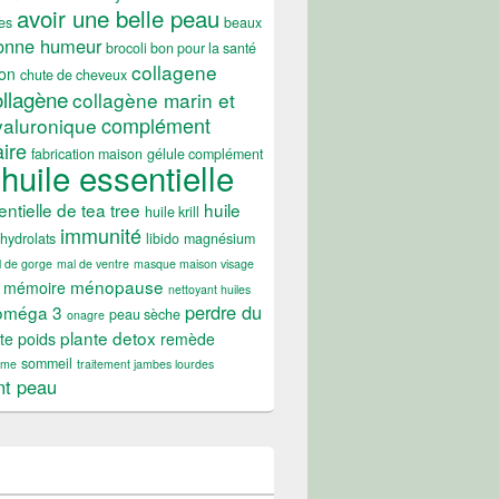
avoir une belle peau
es
beaux
onne humeur
brocoli bon pour la santé
collagene
on
chute de cheveux
ollagène
collagène marin et
complément
yaluronique
ire
fabrication maison
gélule complément
huile essentielle
entielle de tea tree
huile
huile krill
immunité
hydrolats
libido
magnésium
 de gorge
mal de ventre
masque maison visage
ménopause
mémoire
nettoyant huiles
perdre du
oméga 3
peau sèche
onagre
plante detox
te poids
remède
sommeil
ume
traitement jambes lourdes
nt peau