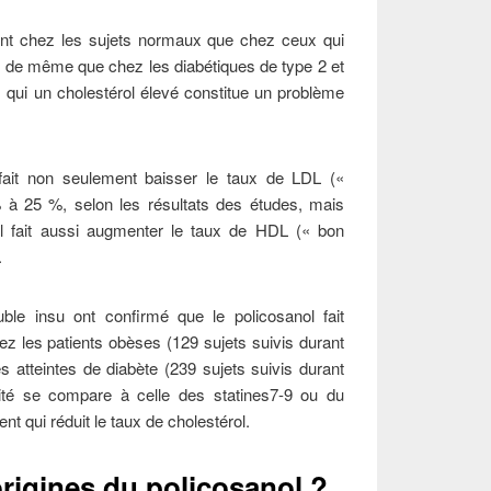
tant chez les sujets normaux que chez ceux qui
, de même que chez les diabétiques de type 2 et
ui un cholestérol élevé constitue un problème
l fait non seulement baisser le taux de LDL («
 à 25 %, selon les résultats des études, mais
, il fait aussi augmenter le taux de HDL (« bon
.
uble insu ont confirmé que le policosanol fait
ez les patients obèses (129 sujets suivis durant
s atteintes de diabète (239 sujets suivis durant
ité se compare à celle des statines7-9 ou du
t qui réduit le taux de cholestérol.
origines du policosanol ?