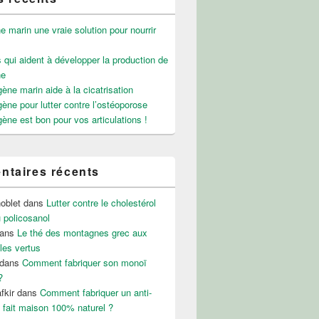
e marin une vraie solution pour nourrir
 qui aident à développer la production de
ne
gène marin aide à la cicatrisation
gène pour lutter contre l’ostéoporose
gène est bon pour vos articulations !
taires récents
noblet
dans
Lutter contre le cholestérol
 policosanol
ans
Le thé des montagnes grec aux
les vertus
dans
Comment fabriquer son monoï
?
fkir
dans
Comment fabriquer un anti-
 fait maison 100% naturel ?