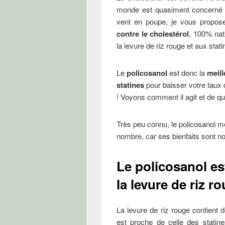
monde est quasiment concerné pa
vent en poupe, je vous propos
contre le cholestérol
, 100% nat
la levure de riz rouge et aux stat
Le
policosanol
est donc la
meill
statines
pour baisser votre taux 
! Voyons comment il agit et de quel
Très peu connu, le policosanol mé
nombre, car ses bienfaits sont n
Le policosanol est
la levure de riz 
La levure de riz rouge contient 
est proche de celle des statin