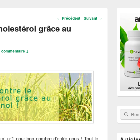
Zone
principale
Navigation
←
Précédent
Suivant
→
de
dans
holestérol grâce au
widget
les
pour
articles
la
barre
latérale
1 commentaire ↓
Rechercher
Rech
emi n°1 pour bon nombre d’entre nous ! Tout le
Article