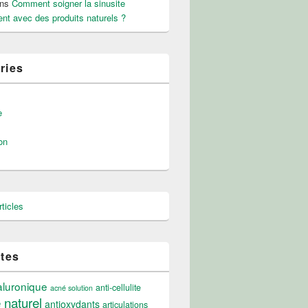
ns
Comment soigner la sinusite
nt avec des produits naturels ?
ries
e
on
ticles
ttes
aluronique
anti-cellulite
acné solution
e naturel
antioxydants
articulations