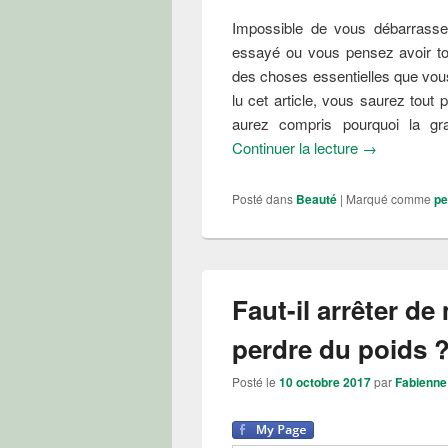
Impossible de vous débarrasse
essayé ou vous pensez avoir to
des choses essentielles que vo
lu cet article, vous saurez tout 
aurez compris pourquoi la gr
Comment perd
Continuer la lecture
→
Posté dans
Beauté
|
Marqué comme
pe
Faut-il arrêter de
perdre du poids 
Posté le
10 octobre 2017
par
Fabienne