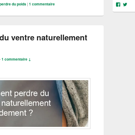
perdre du poids
|
1
commentaire
Voir
Voi
le
le
profil
prof
de
de
@object
@OS
sur
sur
Facebo
Twit
u ventre naturellement
—
1 commentaire ↓