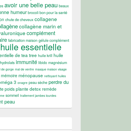
avoir une belle peau
es
beaux
onne humeur
brocoli bon pour la santé
collagene
on
chute de cheveux
ollagène
collagène marin et
complément
yaluronique
ire
fabrication maison
gélule complément
huile essentielle
entielle de tea tree
huile
huile krill
immunité
hydrolats
libido
magnésium
 de gorge
mal de ventre
masque maison visage
ménopause
mémoire
nettoyant huiles
perdre du
oméga 3
peau sèche
onagre
plante detox
te poids
remède
sommeil
ume
traitement jambes lourdes
nt peau
du poids durablement