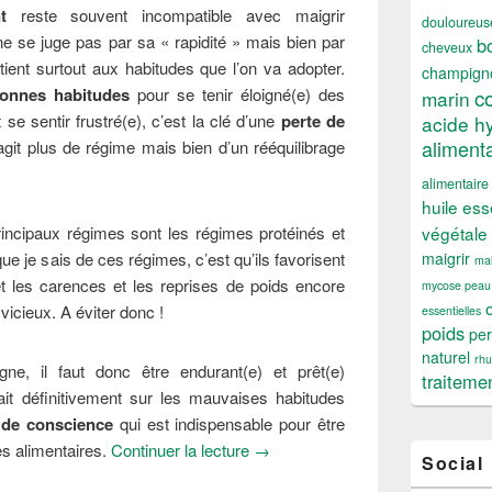
t
reste souvent incompatible avec maigrir
douloureus
 se juge pas par sa « rapidité » mais bien par
b
cheveux
é tient surtout aux habitudes que l’on va adopter.
champign
c
bonnes habitudes
pour se tenir éloigné(e) des
marin
 se sentir frustré(e), c’est la clé d’une
perte de
acide h
alimenta
’agit plus de régime mais bien d’un rééquilibrage
alimentaire
huile ess
végétale
rincipaux régimes sont les régimes protéinés et
maigrir
e je sais de ces régimes, c’est qu’ils favorisent
mal
t les carences et les reprises de poids encore
mycose peau
 vicieux. A éviter donc !
essentielles
poids
per
naturel
rh
gne, il faut donc être endurant(e) et prêt(e)
traiteme
ait définitivement sur les mauvaises habitudes
e de conscience
qui est indispensable pour être
7 bonnes habitudes pour perdre 
s alimentaires.
Continuer la lecture
→
Social