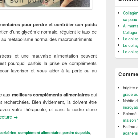
Collagèn
sa peau
mentaires
pour perdre et contrôler son poids
Aliments
tien d’une glycémie normale, régulent le taux de
Collagè
nt au métabolisme normal des macronutriments.
Le colla
Le colla
Le colla
tress et une mauvaise alimentation peuvent
’est pourquoi parfois la prise de compléments
 pour favoriser et vous aider à la perte ou au
Commen
brigitte 
ce aux
meilleurs compléments alimentaires
qui
grâce au
Nobita
d
t recherchées. Bien évidement, ils doivent être
incroyab
 avec votre thérapeute, et dans le cadre d’une
Salomé
Quels sont les meilleurs compléments alimentaires pour contr
lecture
→
maison 
Fatima a
berbérine
,
complément alimentaire
,
perdre du poids
,
acariens