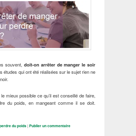
rès souvent,
doit-on arrêter de manger le soir
s études qui ont été réalisées sur le sujet rien ne
noir.
e mieux possible ce qu’il est conseillé de faire,
rdre du poids, en mangeant comme il se doit.
er de manger le soir pour perdre du poids ?
perdre du poids
|
Publier un commentaire