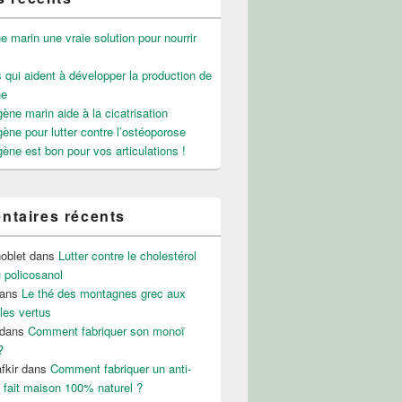
e marin une vraie solution pour nourrir
 qui aident à développer la production de
ne
gène marin aide à la cicatrisation
gène pour lutter contre l’ostéoporose
gène est bon pour vos articulations !
taires récents
noblet
dans
Lutter contre le cholestérol
 policosanol
ans
Le thé des montagnes grec aux
les vertus
dans
Comment fabriquer son monoï
ôler son poids ?
?
fkir
dans
Comment fabriquer un anti-
 fait maison 100% naturel ?