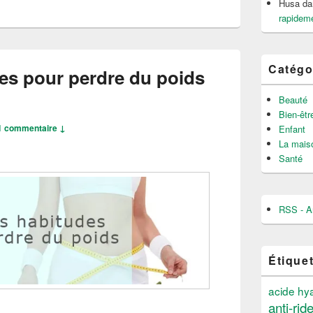
Husa
da
rapideme
Catégo
es pour perdre du poids
Beauté
Bien-êtr
1 commentaire ↓
Enfant
La mais
Santé
RSS - Ar
Étique
acide hy
anti-rid