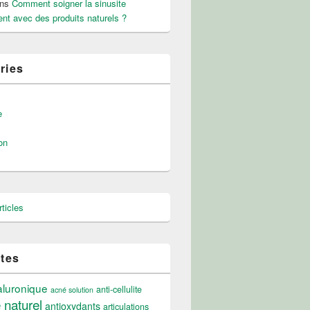
ns
Comment soigner la sinusite
nt avec des produits naturels ?
ries
e
on
ticles
ttes
aluronique
anti-cellulite
acné solution
e naturel
antioxydants
articulations