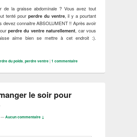
r de la graisse abdominale ? Vous avez tout
ut tenté pour
perdre du ventre
, il y a pourtant
us devez connaitre ABSOLUMENT !! Après avoir
pour
perdre du ventre naturellement
, car vous
aisse aime bien se mettre à cet endroit :).
re du ventre naturellement et rapidement ?
rdre du poids
,
perdre ventre
|
1
commentaire
 manger le soir pour
?
—
Aucun commentaire ↓