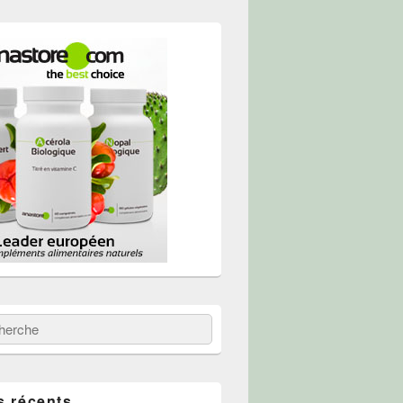
 :
erche
s récents