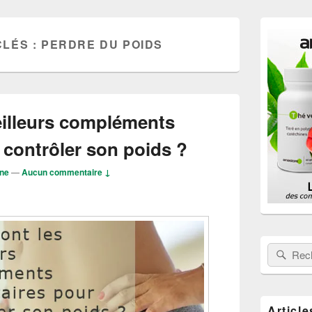
Zone
principale
CLÉS :
PERDRE DU POIDS
de
widget
pour
la
barre
latérale
eilleurs compléments
 contrôler son poids ?
ne
—
Aucun commentaire ↓
Rechercher
Rech
Article