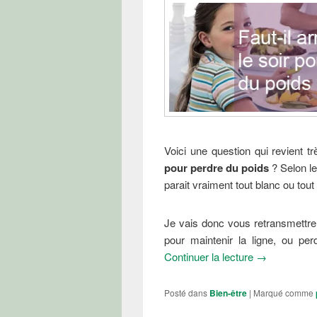
Voici une question qui revient t
pour perdre du poids
? Selon le
parait vraiment tout blanc ou tout 
Je vais donc vous retransmettre l
pour maintenir la ligne, ou pe
Faut-il arrêt
Continuer la lecture
→
Posté dans
Bien-être
|
Marqué comme