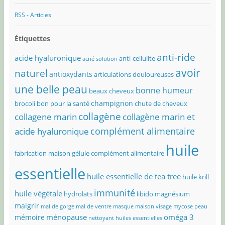
RSS - Articles
Étiquettes
anti-ride
acide hyaluronique
anti-cellulite
acné solution
avoir
naturel
antioxydants
articulations douloureuses
une belle peau
bonne humeur
beaux cheveux
champignon
brocoli bon pour la santé
chute de cheveux
collagène
collagene marin
collagène marin et
complément alimentaire
acide hyaluronique
huile
fabrication maison
gélule complément alimentaire
essentielle
huile essentielle de tea tree
huile krill
immunité
huile végétale
hydrolats
libido
magnésium
maigrir
mal de gorge
mal de ventre
masque maison visage
mycose peau
ménopause
oméga 3
mémoire
nettoyant huiles essentielles