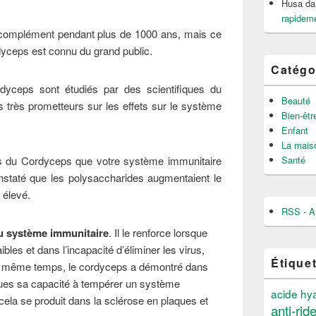
Husa
da
rapideme
complément pendant plus de 1000 ans, mais ce
yceps est connu du grand public.
Catégo
dyceps sont étudiés par des scientifiques du
Beauté
 très prometteurs sur les effets sur le système
Bien-êtr
Enfant
La mais
Santé
s du Cordyceps que votre système immunitaire
onstaté que les polysaccharides augmentaient le
 élevé.
RSS - Ar
 du système immunitaire
. Il le renforce lorsque
bles et dans l’incapacité d’éliminer les virus,
Étique
e même temps, le cordyceps a démontré dans
ues sa capacité à tempérer un système
acide hy
cela se produit dans la sclérose en plaques et
anti-rid