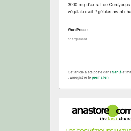
3000 mg d’extrait de Cordyceps 
végétale (soit 2 gélules avant ch
WordPress:
chargement…
Cet article a été posté dans
Santé
et m
. Enregistrer le
permalien
.