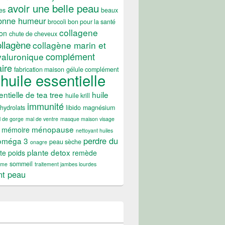
avoir une belle peau
es
beaux
onne humeur
brocoli bon pour la santé
collagene
on
chute de cheveux
ollagène
collagène marin et
complément
yaluronique
ire
fabrication maison
gélule complément
huile essentielle
entielle de tea tree
huile
huile krill
immunité
hydrolats
libido
magnésium
 de gorge
mal de ventre
masque maison visage
ménopause
mémoire
nettoyant huiles
perdre du
oméga 3
peau sèche
onagre
plante detox
te poids
remède
sommeil
ume
traitement jambes lourdes
nt peau