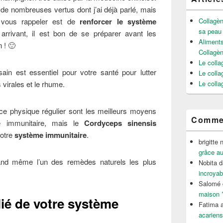
e nombreuses vertus dont j’ai déjà parlé, mais
 vous rappeler est de
renforcer le système
Collagèn
sa peau
arrivant, il est bon de se préparer avant les
Aliments
 ! 🙂
Collagè
Le colla
ain est essentiel pour votre santé pour lutter
Le colla
 virales et le rhume.
Le colla
ice physique régulier sont les meilleurs moyens
Commen
e immunitaire, mais le
Cordyceps sinensis
votre
système immunitaire
.
brigitte 
grâce au
and même l’un des remèdes naturels les plus
Nobita
d
incroyab
Salomé
maison 
lié de votre système
Fatima a
acariens