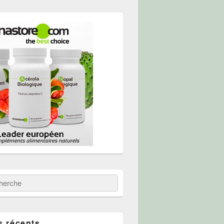
 :
erche
s récents