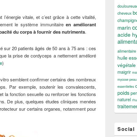
douloureus
b
cheveux
énergie vitale, et c’est grâce à cette vitalité,
champign
lement le système immunitaire
en améliorant
c
marin
pacité du corps à fournir des nutriments
.
acide h
alimenta
é sur 20 patients âgés de 50 ans à 75 ans : ces
alimentaire
 que la prise de cordyceps a nettement amélioré
huile ess
e
)
végétale
maigrir
mal
vitro semblent confirmer certains des nombreux
mycose peau
eps. Par exemple, soutenir les convalescents,
essentielles
poids
per
t la fonction sexuelle ou renforcer les fonctions
naturel
rh
ons. De plus, quelques études cliniques menées
traiteme
protecteur sur certains organes, notamment pour
Social