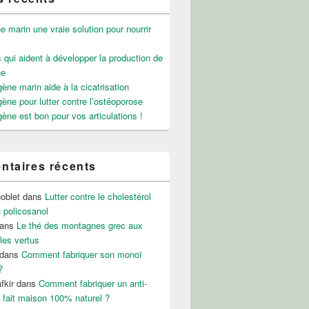
e marin une vraie solution pour nourrir
 qui aident à développer la production de
ne
gène marin aide à la cicatrisation
gène pour lutter contre l’ostéoporose
gène est bon pour vos articulations !
taires récents
noblet
dans
Lutter contre le cholestérol
 policosanol
ans
Le thé des montagnes grec aux
les vertus
dans
Comment fabriquer son monoï
?
fkir
dans
Comment fabriquer un anti-
 fait maison 100% naturel ?