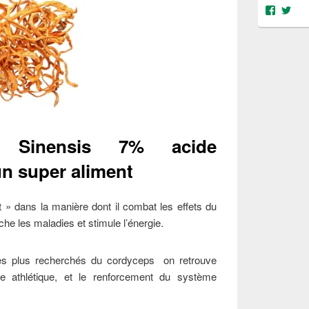
Voir
Voi
le
le
profil
prof
de
de
@object
@OS
sur
sur
Facebo
Twit
 Sinensis 7% acide
un super aliment
t » dans la manière dont il combat les effets du
che les maladies et stimule l’énergie.
les plus recherchés du cordyceps on retrouve
ce athlétique, et le renforcement du système