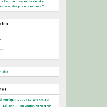
ns
Comment soigner la sinusite
nt avec des produits naturels ?
ries
e
on
ticles
ttes
aluronique
anti-cellulite
acné solution
e naturel
antioxydants
articulations