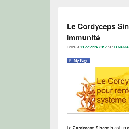
Le Cordyceps Sin
immunité
Posté le
11 octobre 2017
par
Fabienne
Le
Cordyceps Sinensis
est un c