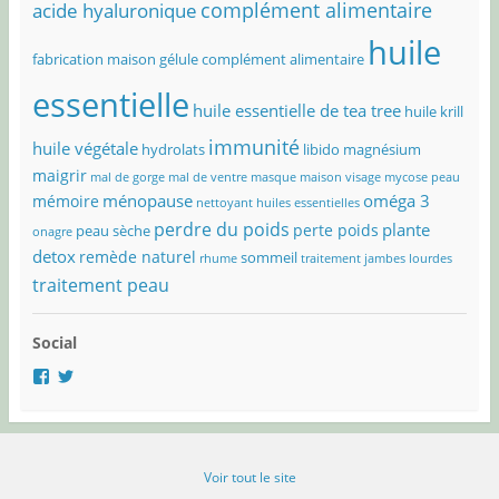
complément alimentaire
acide hyaluronique
huile
fabrication maison
gélule complément alimentaire
essentielle
huile essentielle de tea tree
huile krill
immunité
huile végétale
hydrolats
libido
magnésium
maigrir
mal de gorge
mal de ventre
masque maison visage
mycose peau
ménopause
oméga 3
mémoire
nettoyant huiles essentielles
perdre du poids
plante
perte poids
peau sèche
onagre
detox
remède naturel
sommeil
rhume
traitement jambes lourdes
traitement peau
Social
Voir
Voir
le
le
profil
profil
de
de
@objectif.solution.naturelle
@OSolNature
sur
sur
Voir tout le site
Facebook
Twitter