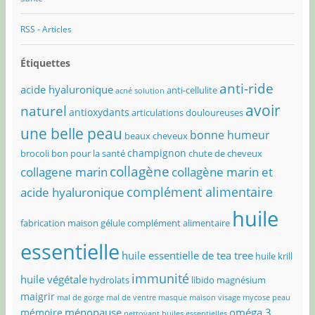
RSS - Articles
Étiquettes
anti-ride
acide hyaluronique
anti-cellulite
acné solution
avoir
naturel
antioxydants
articulations douloureuses
une belle peau
bonne humeur
beaux cheveux
champignon
brocoli bon pour la santé
chute de cheveux
collagène
collagene marin
collagène marin et
complément alimentaire
acide hyaluronique
huile
fabrication maison
gélule complément alimentaire
essentielle
huile essentielle de tea tree
huile krill
immunité
huile végétale
hydrolats
libido
magnésium
maigrir
mal de gorge
mal de ventre
masque maison visage
mycose peau
ménopause
oméga 3
mémoire
nettoyant huiles essentielles