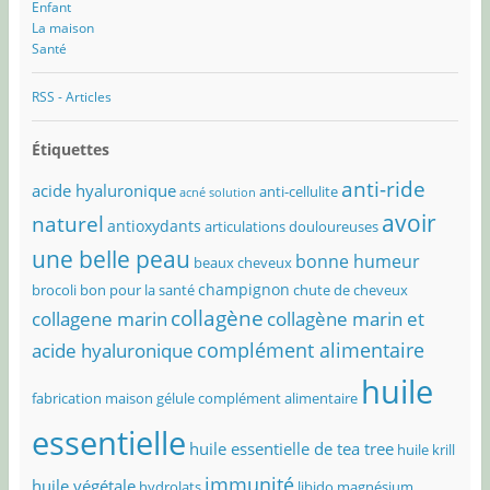
Enfant
La maison
Santé
RSS - Articles
Étiquettes
anti-ride
acide hyaluronique
anti-cellulite
acné solution
avoir
naturel
antioxydants
articulations douloureuses
une belle peau
bonne humeur
beaux cheveux
champignon
brocoli bon pour la santé
chute de cheveux
collagène
collagene marin
collagène marin et
complément alimentaire
acide hyaluronique
huile
fabrication maison
gélule complément alimentaire
essentielle
huile essentielle de tea tree
huile krill
immunité
huile végétale
hydrolats
libido
magnésium