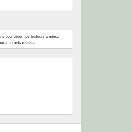
r
il
if.solution.naturelle
olNature
ok
ter
ons pour aider nos lecteurs à mieux
uer à un avis médical.