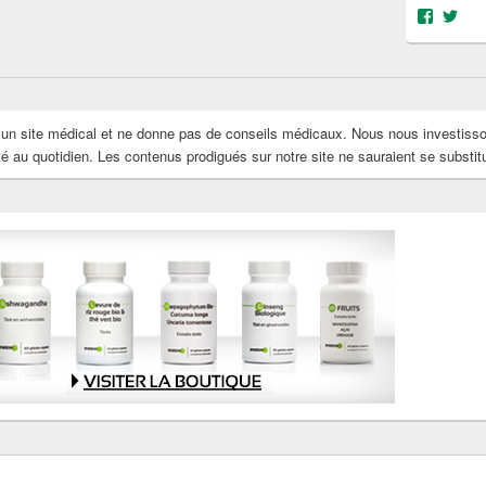
Voir
Voi
le
le
profil
prof
de
de
@object
@OS
sur
sur
Facebo
Twit
s un site médical et ne donne pas de conseils médicaux. Nous nous investiss
au quotidien. Les contenus prodigués sur notre site ne sauraient se substit