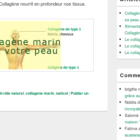
Collagène nourrit en profondeur nos tissus.
Collagèn
sa peau
Aliments
Collagè
Le colla
Le colla
Le colla
Commen
in une vraie solution pour nourrir sa peau
brigitte 
ti-ride naturel
,
collagene marin
,
naticol
|
Publier un
grâce au
Nobita
d
incroyab
Salomé
maison 
Fatima a
acariens