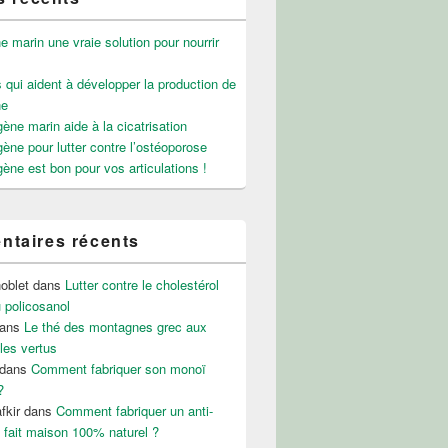
e marin une vraie solution pour nourrir
 qui aident à développer la production de
ne
gène marin aide à la cicatrisation
gène pour lutter contre l’ostéoporose
gène est bon pour vos articulations !
taires récents
noblet
dans
Lutter contre le cholestérol
 policosanol
ans
Le thé des montagnes grec aux
les vertus
dans
Comment fabriquer son monoï
?
fkir
dans
Comment fabriquer un anti-
 fait maison 100% naturel ?