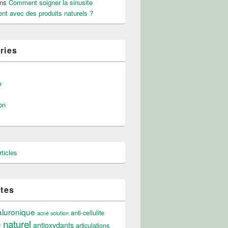
ns
Comment soigner la sinusite
nt avec des produits naturels ?
ries
e
on
ticles
ttes
aluronique
anti-cellulite
acné solution
e naturel
antioxydants
articulations