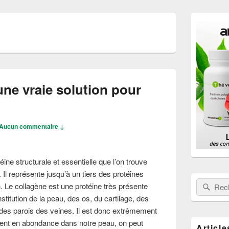
Zone
principale
de
widget
pour
la
barre
latérale
ne vraie solution pour
Aucun commentaire ↓
éine structurale et essentielle que l’on trouve
Il représente jusqu’à un tiers des protéines
Rechercher
Rech
. Le collagène est une protéine très présente
stitution de la peau, des os, du cartilage, des
des parois des veines. Il est donc extrêmement
ement en abondance dans notre peau, on peut
Article