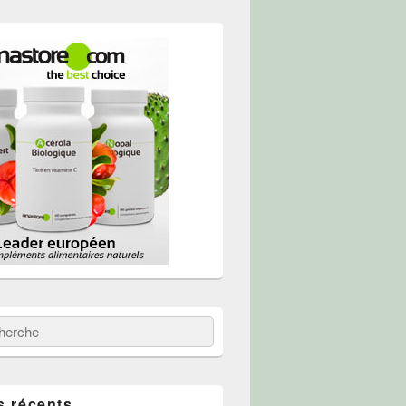
 :
erche
s récents