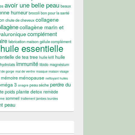
avoir une belle peau
es
beaux
onne humeur
brocoli bon pour la santé
collagene
on
chute de cheveux
ollagène
collagène marin et
complément
yaluronique
ire
fabrication maison
gélule complément
huile essentielle
entielle de tea tree
huile
huile krill
immunité
hydrolats
libido
magnésium
 de gorge
mal de ventre
masque maison visage
ménopause
mémoire
nettoyant huiles
perdre du
oméga 3
peau sèche
onagre
plante detox
te poids
remède
sommeil
ume
traitement jambes lourdes
nt peau