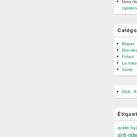
Husa
da
rapideme
Catégo
Beauté
Bien-êtr
Enfant
La mais
Santé
RSS - Ar
Étique
acide hy
anti-rid