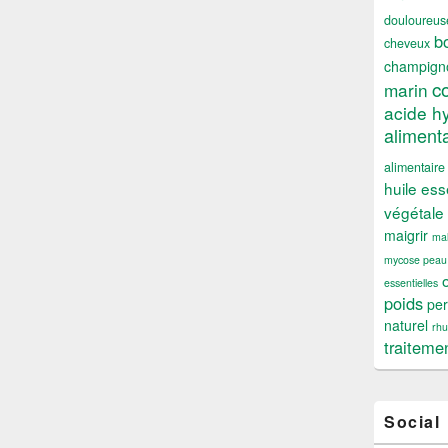
douloureus
b
cheveux
champign
c
marin
acide h
alimenta
alimentaire
huile ess
végétale
maigrir
mal
mycose peau
essentielles
poids
per
naturel
rh
traiteme
Social