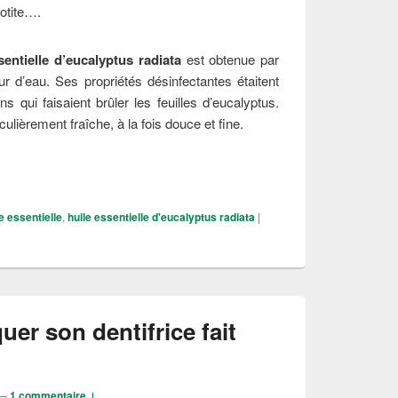
 otite….
sentielle d’eucalyptus radiata
est obtenue par
peur d’eau. Ses propriétés désinfectantes étaitent
 qui faisaient brûler les feuilles d’eucalyptus.
ulièrement fraîche, à la fois douce et fine.
 bienfaits de l’huile essentielle d’eucalyptus radié ?
e essentielle
,
huile essentielle d'eucalyptus radiata
|
uer son dentifrice fait
—
1 commentaire ↓