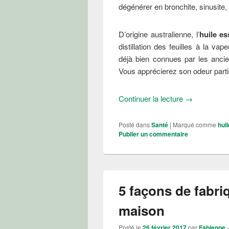
dégénérer en bronchite, sinusite,
D’origine australienne, l’
huile es
distillation des feuilles à la va
déjà bien connues par les anciens
Vous apprécierez son odeur partic
Quels sont les
Continuer la lecture
→
Posté dans
Santé
|
Marqué comme
huil
Publier un commentaire
5 façons de fabriq
maison
Posté le
26 février 2017
par
Fabienne