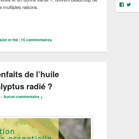
Voir
Voi
e multiples raisons.
le
le
profil
prof
de
de
ontagnes grec aux incroyables vertus
@object
@OS
sur
sur
Facebo
Twit
sion et thé
|
15
commentaires
nfaits de l’huile
alyptus radié ?
—
Aucun commentaire ↓