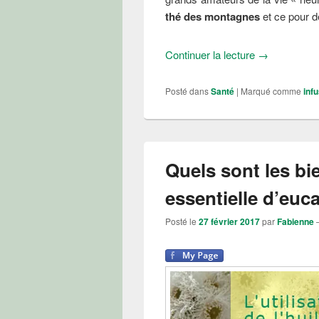
thé des montagnes
et ce pour d
Le thé des m
Continuer la lecture
→
Posté dans
Santé
|
Marqué comme
infu
Quels sont les bie
essentielle d’euc
Posté le
27 février 2017
par
Fabienne