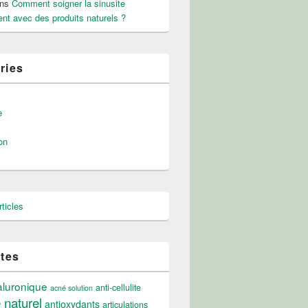
ns
Comment soigner la sinusite
nt avec des produits naturels ?
ries
e
on
ticles
ttes
aluronique
anti-cellulite
acné solution
e naturel
antioxydants
articulations