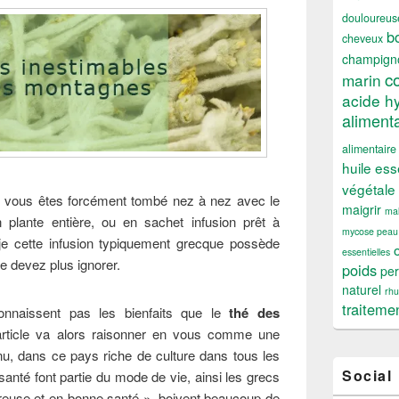
douloureus
b
cheveux
champign
c
marin
acide h
alimenta
alimentaire
huile ess
végétale
, vous êtes forcément tombé nez à nez avec le
maigrir
mal
 plante entière, ou en sachet infusion prêt à
mycose peau
s-je cette infusion typiquement grecque possède
essentielles
 devez plus ignorer.
poids
per
naturel
rh
traiteme
onnaissent pas les bienfaits que le
thé des
article va alors raisonner en vous comme une
nnu, dans ce pays riche de culture dans tous les
Social
 santé font partie du mode de vie, ainsi les grecs
reuse et en bonne santé », boivent beaucoup de