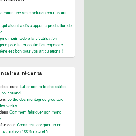
e marin une vraie solution pour nourrir
 qui aident à développer la production de
ne
gène marin aide à la cicatrisation
gène pour lutter contre l’ostéoporose
gène est bon pour vos articulations !
taires récents
noblet
dans
Lutter contre le cholestérol
 policosanol
ans
Le thé des montagnes grec aux
les vertus
dans
Comment fabriquer son monoï
?
fkir
dans
Comment fabriquer un anti-
 fait maison 100% naturel ?