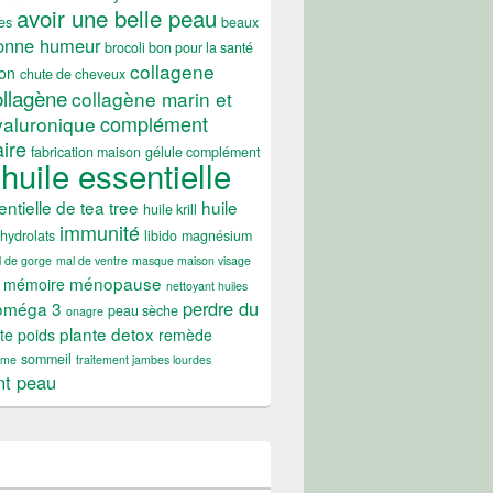
avoir une belle peau
es
beaux
onne humeur
brocoli bon pour la santé
collagene
on
chute de cheveux
ollagène
collagène marin et
complément
yaluronique
ire
fabrication maison
gélule complément
huile essentielle
entielle de tea tree
huile
huile krill
immunité
hydrolats
libido
magnésium
 de gorge
mal de ventre
masque maison visage
ménopause
mémoire
nettoyant huiles
perdre du
oméga 3
peau sèche
onagre
plante detox
te poids
remède
sommeil
ume
traitement jambes lourdes
nt peau