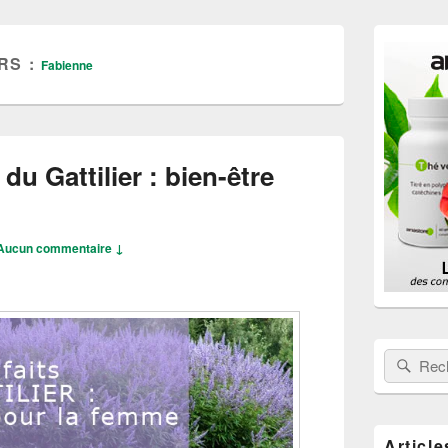
Zone
principale
RS :
Fabienne
de
widget
pour
la
barre
latérale
 du Gattilier : bien-être
Aucun commentaire ↓
Rechercher
Rech
Article