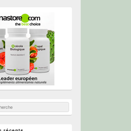
 :
erche
s récents