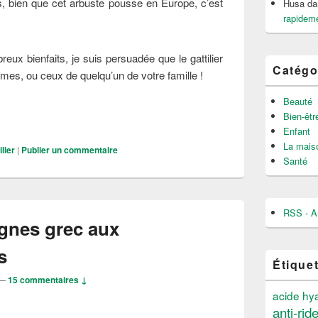
, bien que cet arbuste pousse en Europe, c’est
Husa
da
rapideme
x bienfaits, je suis persuadée que le gattilier
Catégo
mes, ou ceux de quelqu’un de votre famille !
Beauté
faits du Gattilier : bien-être des femmes
Bien-êtr
Enfant
La mais
ilier
|
Publier un commentaire
Santé
RSS - Ar
gnes grec aux
s
Étique
—
15 commentaires ↓
acide hy
anti-rid