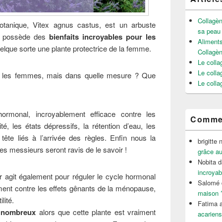
Collagèn
anique, Vitex agnus castus, est un arbuste
sa peau
 Il possède des
bienfaits incroyables pour les
Aliments
elque sorte une plante protectrice de la femme.
Collagè
Le colla
Le colla
us les femmes, mais dans quelle mesure ? Que
Le colla
hormonal, incroyablement efficace contre les
Commen
ité, les états dépressifs, la rétention d’eau, les
ête liés à l’arrivée des règles. Enfin nous la
brigitte 
Les messieurs seront ravis de le savoir !
grâce au
Nobita
d
incroyab
ier agit également pour réguler le cycle hormonal
Salomé
ement contre les effets gênants de la ménopause,
maison 
lité.
Fatima a
nt nombreux
alors que cette plante est vraiment
acariens