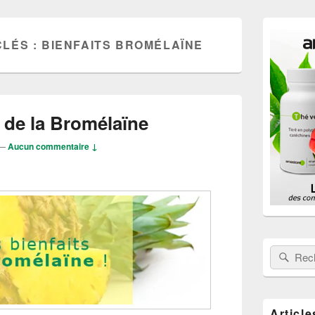
Zone
principale
CLÉS :
BIENFAITS BROMÉLAÏNE
de
widget
pour
la
barre
latérale
s de la Bromélaïne
—
Aucun commentaire ↓
Rechercher
Rech
Article