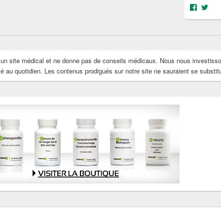
Voir
Voi
le
le
profil
prof
de
de
@object
@OS
sur
sur
Facebo
Twit
s un site médical et ne donne pas de conseils médicaux. Nous nous investiss
au quotidien. Les contenus prodigués sur notre site ne sauraient se substit