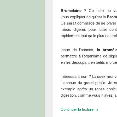
Bromélaïne
? Ce nom ne vous
vous expliquer ce qu’est la
Bromé
Ce serait dommage de se priver de
mieux digérer, pour lutter contre
rapidement tout ça le plus nature
Issue de l’ananas,
la bromél
permettre à l’organisme de digé
en les découpant en petits morcea
Intéressant non ? Laissez moi v
inconnue du grand public. Je su
exemple après un repas copieux
digestion, comme vous n’avez ja
Tous les bien
Continuer la lecture
→