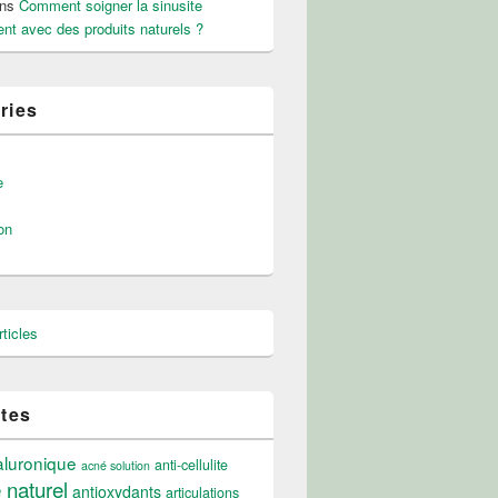
ns
Comment soigner la sinusite
nt avec des produits naturels ?
ries
e
on
ticles
ttes
aluronique
anti-cellulite
acné solution
e naturel
antioxydants
articulations