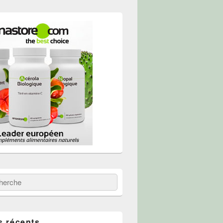
 :
erche
s récents