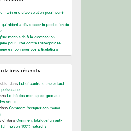
e marin une vraie solution pour nourrir
 qui aident à développer la production de
ne
gène marin aide à la cicatrisation
gène pour lutter contre l’ostéoporose
gène est bon pour vos articulations !
taires récents
noblet
dans
Lutter contre le cholestérol
 policosanol
ans
Le thé des montagnes grec aux
les vertus
dans
Comment fabriquer son monoï
?
fkir
dans
Comment fabriquer un anti-
 fait maison 100% naturel ?