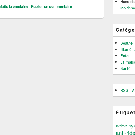
Husa
da
nfaits bromélaïne
|
Publier un commentaire
rapideme
Catégo
Beauté
Bien-êtr
Enfant
La mais
Santé
RSS - Ar
Étique
acide hy
anti-rid