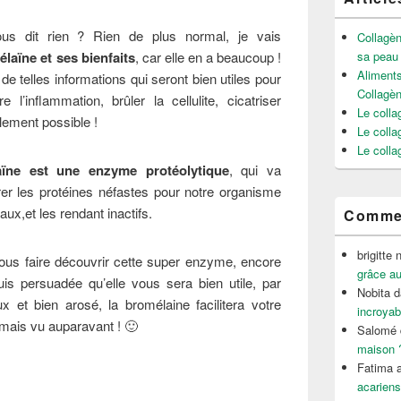
 dit rien ? Rien de plus normal, je vais
Collagèn
laïne et ses bienfaits
, car elle en a beaucoup !
sa peau
Aliments
 telles informations qui seront bien utiles pour
Collagè
 l’inflammation, brûler la cellulite, cicatriser
Le colla
llement possible !
Le colla
Le colla
aïne est une enzyme protéolytique
, qui va
rer les protéines néfastes pour notre organisme
ux,et les rendant inactifs.
Commen
brigitte 
ous faire découvrir cette super enzyme, encore
grâce au
is persuadée qu’elle vous sera bien utile, par
Nobita
d
 et bien arosé, la bromélaine facilitera votre
incroyab
mais vu auparavant ! 🙂
Salomé
maison 
Fatima a
faits de la Bromélaïne
acariens