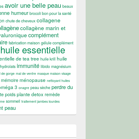
avoir une belle peau
es
beaux
onne humeur
brocoli bon pour la santé
collagene
on
chute de cheveux
ollagène
collagène marin et
complément
yaluronique
ire
fabrication maison
gélule complément
huile essentielle
entielle de tea tree
huile
huile krill
immunité
hydrolats
libido
magnésium
 de gorge
mal de ventre
masque maison visage
ménopause
mémoire
nettoyant huiles
perdre du
oméga 3
peau sèche
onagre
plante detox
te poids
remède
sommeil
ume
traitement jambes lourdes
nt peau