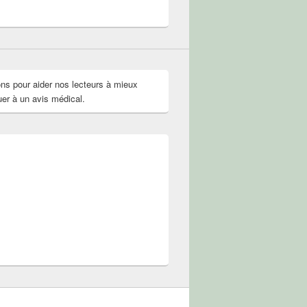
r
il
if.solution.naturelle
olNature
ok
ter
ons pour aider nos lecteurs à mieux
uer à un avis médical.