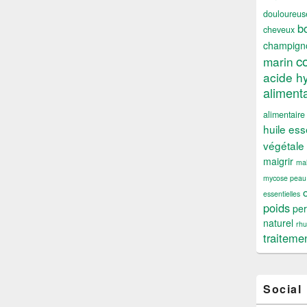
douloureus
b
cheveux
champign
c
marin
acide h
alimenta
alimentaire
huile ess
végétale
maigrir
mal
mycose peau
essentielles
poids
per
naturel
rh
traiteme
Social