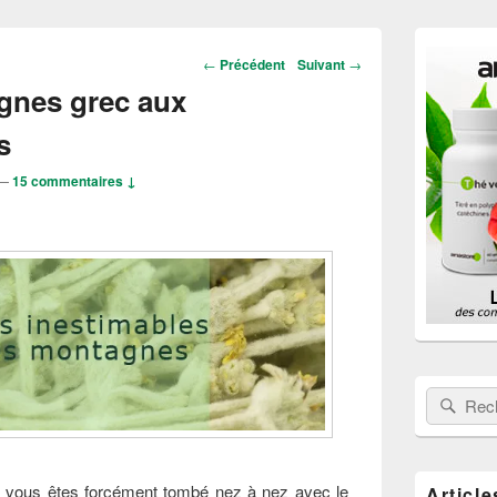
Zone
principale
Navigation
←
Précédent
Suivant
→
de
dans
gnes grec aux
widget
les
pour
articles
s
la
barre
latérale
—
15 commentaires ↓
Rechercher
Rech
, vous êtes forcément tombé nez à nez avec le
Article