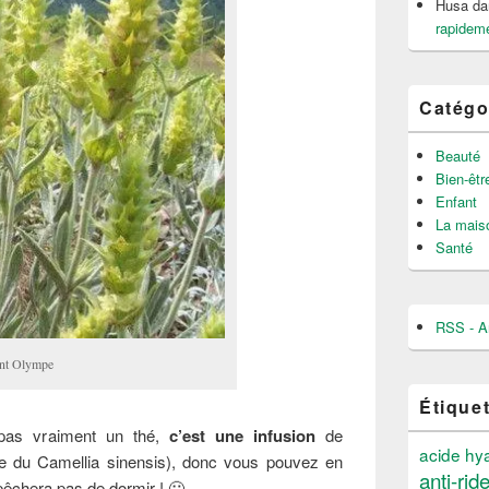
Husa
da
rapideme
Catégo
Beauté
Bien-êtr
Enfant
La mais
Santé
RSS - Ar
mont Olympe
Étique
 pas vraiment un thé,
c’est une infusion
de
acide hy
sue du Camellia sinensis), donc vous pouvez en
anti-rid
pêchera pas de dormir ! 🙂