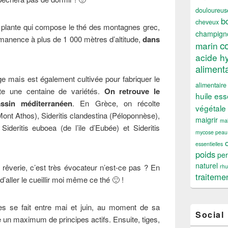
douloureus
b
cheveux
 plante qui compose le thé des montagnes grec,
champign
manence à plus de 1 000 mètres d’altitude,
dans
c
marin
acide h
alimenta
age mais est également cultivée pour fabriquer le
alimentaire
te une centaine de variétés.
On retrouve le
huile ess
assin méditerranéen
. En Grèce, on récolte
végétale
u Mont Athos), Sideritis clandestina (Péloponnèse),
maigrir
mal
 Sideritis euboea (de l’ile d’Eubée) et Sideritis
mycose peau
essentielles
poids
per
naturel
 rêverie, c’est très évocateur n’est-ce pas ? En
rh
traiteme
’aller le cueillir moi même ce thé 🙂 !
s se fait entre mai et juin, au moment de sa
Social
ne un maximum de principes actifs. Ensuite, tiges,