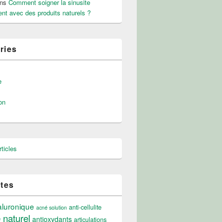
ns
Comment soigner la sinusite
nt avec des produits naturels ?
ries
e
on
ticles
ttes
aluronique
anti-cellulite
acné solution
e naturel
antioxydants
articulations