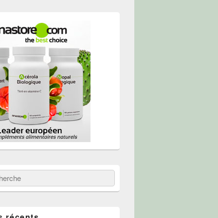
 :
erche
s récents