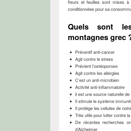
fleurs et feuilles sont mises 
conditionnées pour sa consomma
Quels sont le
montagnes grec 
Préventif anti-cancer
Agit contre le stress
Prévient l’ostéoporose
Agit contre les allergies
C’est un anti-microbien
Activité anti-inflammatoire
il est une source naturelle de 
Il stimule le système immunit
Il protège les cellules de not
Très utile pour lutter contre l
De récentes recherches ont
d’Alzheimer