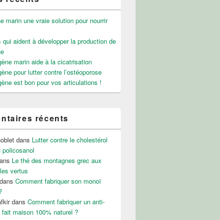
e marin une vraie solution pour nourrir
 qui aident à développer la production de
ne
gène marin aide à la cicatrisation
gène pour lutter contre l’ostéoporose
gène est bon pour vos articulations !
taires récents
noblet
dans
Lutter contre le cholestérol
 policosanol
ans
Le thé des montagnes grec aux
les vertus
dans
Comment fabriquer son monoï
?
fkir
dans
Comment fabriquer un anti-
 fait maison 100% naturel ?