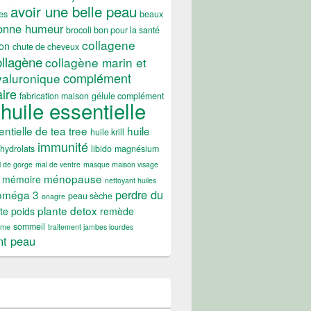
avoir une belle peau
es
beaux
onne humeur
brocoli bon pour la santé
collagene
on
chute de cheveux
ollagène
collagène marin et
complément
yaluronique
ire
fabrication maison
gélule complément
huile essentielle
entielle de tea tree
huile
huile krill
immunité
hydrolats
libido
magnésium
 de gorge
mal de ventre
masque maison visage
ménopause
mémoire
nettoyant huiles
perdre du
oméga 3
peau sèche
onagre
plante detox
te poids
remède
sommeil
ume
traitement jambes lourdes
nt peau