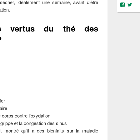
à sécher, idéalement une semaine, avant d’être
Voir
Voi
tion.
le
le
profil
prof
de
de
@object
@OS
s vertus du thé des
sur
sur
Facebo
Twit
?
fer
aire
re corps contre l’oxydation
a grippe et la congestion des sinus
 montré qu’il a des bienfaits sur la maladie