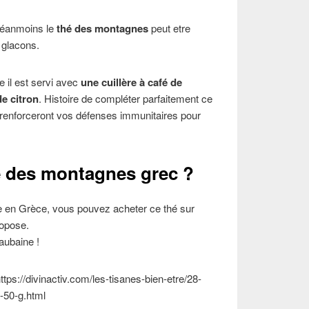
 néanmoins le
thé des montagnes
peut etre
 glacons.
e il est servi avec
une cuillère à café de
de citron
. Histoire de compléter parfaitement ce
on, renforceront vos défenses immunitaires pour
é des montagnes grec ?
e en Grèce, vous pouvez acheter ce thé sur
ropose.
aubaine !
ttps://divinactiv.com/les-tisanes-bien-etre/28-
-50-g.html