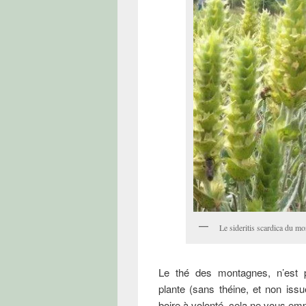
Le sideritis scardica du 
Le thé des montagnes, n’est
plante (sans théine, et non is
boire à volonté, cela ne vous em