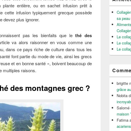
 plante entière, ou en sachet infusion prêt à
s-je cette infusion typiquement grecque possède
Collagèn
sa peau
 devez plus ignorer.
Aliments
Collagè
onnaissent pas les bienfaits que le
thé des
Le colla
article va alors raisonner en vous comme une
Le colla
nnu, dans ce pays riche de culture dans tous les
Le colla
 santé font partie du mode de vie, ainsi les grecs
reuse et en bonne santé », boivent beaucoup de
Commen
e multiples raisons.
brigitte 
 thé des montagnes grec ?
grâce au
Nobita
d
incroyab
Salomé
maison 
Fatima a
acariens