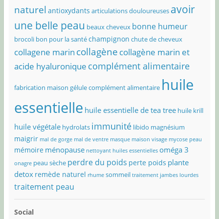
avoir
naturel
antioxydants
articulations douloureuses
une belle peau
bonne humeur
beaux cheveux
champignon
brocoli bon pour la santé
chute de cheveux
collagène
collagene marin
collagène marin et
complément alimentaire
acide hyaluronique
huile
fabrication maison
gélule complément alimentaire
essentielle
huile essentielle de tea tree
huile krill
immunité
huile végétale
hydrolats
libido
magnésium
maigrir
mal de gorge
mal de ventre
masque maison visage
mycose peau
ménopause
oméga 3
mémoire
nettoyant huiles essentielles
perdre du poids
plante
perte poids
peau sèche
onagre
detox
remède naturel
sommeil
rhume
traitement jambes lourdes
traitement peau
Social