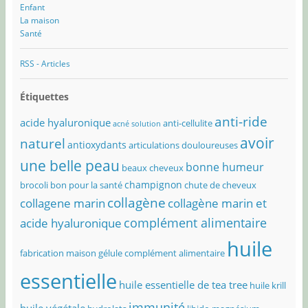
Enfant
La maison
Santé
RSS - Articles
Étiquettes
anti-ride
acide hyaluronique
anti-cellulite
acné solution
avoir
naturel
antioxydants
articulations douloureuses
une belle peau
bonne humeur
beaux cheveux
champignon
brocoli bon pour la santé
chute de cheveux
collagène
collagene marin
collagène marin et
complément alimentaire
acide hyaluronique
huile
fabrication maison
gélule complément alimentaire
essentielle
huile essentielle de tea tree
huile krill
immunité