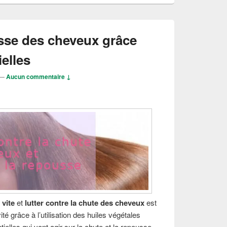
usse des cheveux grâce
elles
—
Aucun commentaire ↓
 vite
et
lutter contre la chute des cheveux
est
ité grâce à l’utilisation des huiles végétales
ielles qui vont agir sur la chute et la repousse