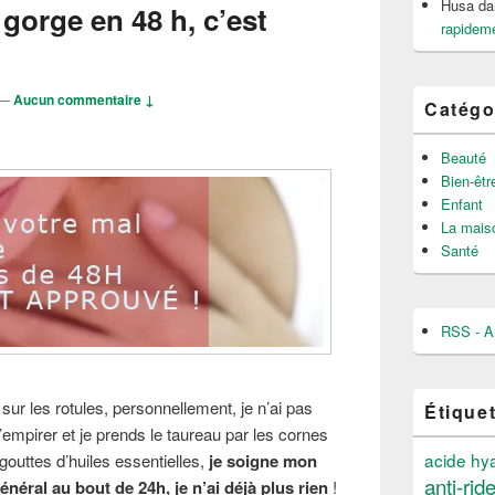
Husa
da
 gorge en 48 h, c’est
rapideme
—
Aucun commentaire ↓
Catégo
Beauté
Bien-êtr
Enfant
La mais
Santé
RSS - Ar
ur les rotules, personnellement, je n’ai pas
Étique
’empirer et je prends le taureau par les cornes
acide hy
outtes d’huiles essentielles,
je soigne mon
anti-rid
néral au bout de 24h, je n’ai déjà plus rien
!