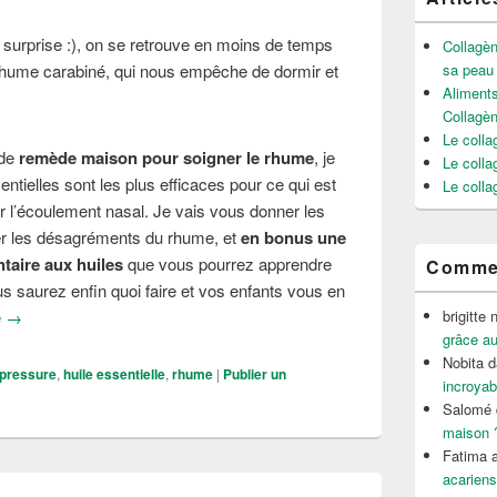
de surprise :), on se retrouve en moins de temps
Collagèn
n rhume carabiné, qui nous empêche de dormir et
sa peau
Aliments
Collagè
Le colla
 de
remède maison pour soigner le rhume
, je
Le colla
ntielles sont les plus efficaces pour ce qui est
Le colla
r l’écoulement nasal. Je vais vous donner les
uer les désagréments du rhume, et
en bonus une
taire aux huiles
que vous pourrez apprendre
Commen
us saurez enfin quoi faire et vos enfants vous en
Remède rapide pour soigner un rhume
e
→
brigitte 
grâce au
Nobita
d
pressure
,
huile essentielle
,
rhume
|
Publier un
incroyab
Salomé
maison 
Fatima a
acariens