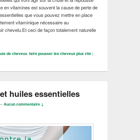
e en vitamines est souvent la cause de perte de
s essentielles que vous pouvez mettre en place
itement vitaminique nécessaire au
uir chevelu.Et ceci de façon totalement naturelle
 repousse des cheveux grâce aux huiles essentielles
ute de cheveux
,
faire pousser les cheveux plus vite
|
 et huiles essentielles
—
Aucun commentaire ↓