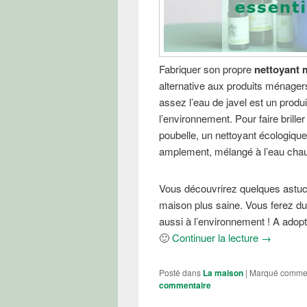
Fabriquer son propre
nettoyant 
alternative aux produits ménagers 
assez l’eau de javel est un produ
l’environnement. Pour faire brille
poubelle, un nettoyant écologique
amplement, mélangé à l’eau cha
Vous découvrirez quelques astuce
maison plus saine. Vous ferez du
aussi à l’environnement ! A adopte
Fabriquer 
🙂
Continuer la lecture
→
Posté dans
La maison
|
Marqué comm
commentaire