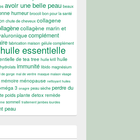
avoir une belle peau
es
beaux
onne humeur
brocoli bon pour la santé
collagene
ossible ?
on
chute de cheveux
ollagène
collagène marin et
complément
yaluronique
ire
fabrication maison
gélule complément
huile essentielle
entielle de tea tree
huile
huile krill
immunité
hydrolats
libido
magnésium
 de gorge
mal de ventre
masque maison visage
ménopause
mémoire
nettoyant huiles
perdre du
oméga 3
peau sèche
onagre
plante detox
te poids
remède
sommeil
ume
traitement jambes lourdes
nt peau