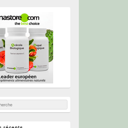
 :
erche
s récents