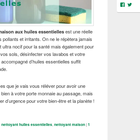
Voir
Voi
le
le
profil
prof
de
de
@object
@OS
sur
sur
maison aux huiles essentielles
est une réelle
Facebo
Twit
pollants et irritants. On ne le répètera jamais
it ultra nocif pour la santé mais également pour
r vos sols, désinfecter vos lavabos et votre
 accompagné d’huiles essentielles suffit
ude.
s que je vais vous réléver pour avoir une
 bien à votre porte monnaie au passage, mais
r d’urgence pour votre bien-être et la planète !
son nettoyant maison aux huiles essentielles
e
nettoyant huiles essentielles
,
nettoyant maison
|
1