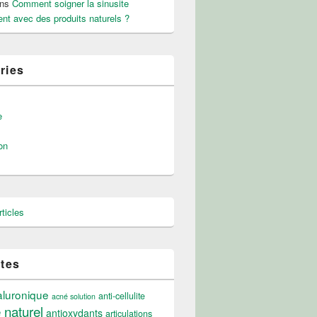
ns
Comment soigner la sinusite
nt avec des produits naturels ?
ries
e
on
ticles
ttes
aluronique
anti-cellulite
acné solution
e naturel
antioxydants
articulations