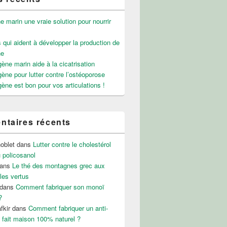
e marin une vraie solution pour nourrir
 qui aident à développer la production de
ne
gène marin aide à la cicatrisation
gène pour lutter contre l’ostéoporose
gène est bon pour vos articulations !
taires récents
noblet
dans
Lutter contre le cholestérol
 policosanol
ans
Le thé des montagnes grec aux
les vertus
dans
Comment fabriquer son monoï
?
fkir
dans
Comment fabriquer un anti-
 fait maison 100% naturel ?