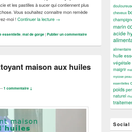
acie et les pastilles à sucer qui contiennent plus
douloureus
b
e chose. Vous souhaitez connaitre mon remède
cheveux
Soigner le mal de gorge en 48 h, c’est p
vez-moi !
Continuer la lecture
→
champign
c
marin
acide h
e essentielle
,
mal de gorge
|
Publier un commentaire
alimenta
alimentaire
huile ess
végétale
ttoyant maison aux huiles
maigrir
mal
mycose peau
essentielles
—
1 commentaire ↓
poids
per
naturel
rh
traiteme
Social