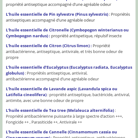
propriété antiseptique accompagné d’une agréable odeur
L’huile essentielle de Pin sylvestre (Pinus sylvestris)
: Propriétés
antiseptiques accompagné d’une agréable odeur
L’huile essentielle de Citronelle (Cymbopogon winterianus ou
Cymbopogon nardus) :
propriété antispetique, répulsif insecte
L’huile essentielle de Citron (Citrus limon) :
Propriété
a
ntibactérienne, antiseptique, antivirale, et très bonne odeur de
propre
L’huile essentielle d’Eucalyptus (Eucalyptus radiata, Eucalyptus
globulus)
: Propriétés antiseptique, antiviral,
antibactérienne accompagné d’une agréable odeur
L’huile essentielle de Lavande aspic (Lavandula spica ou
Latifolia cineolifera)
: propriété antiseptique, bactéricide, antiviral,
antimite, avec une bonne odeur de propre
L’huile essentielle de Tea tree (Melaleuca alternifolia)
:
Propriété antibactérienne puissante à large spectre d’action +++,
Fongicide ++ , Parasiticide ++, Antivirale ++
L’huile essentielle de Cannelle (Cinnamomum cassia ou
Cinnamomum verum)
: Propriété antiseptique, antibactérienne