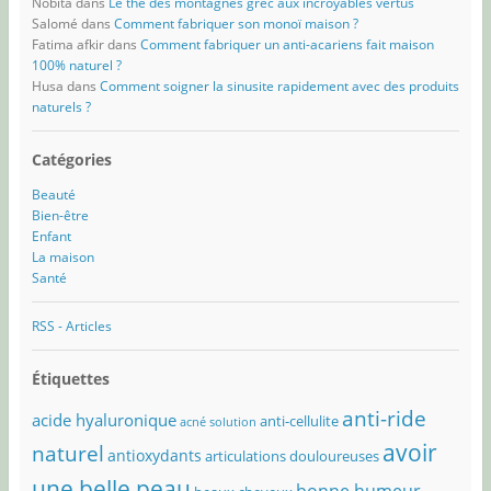
Nobita
dans
Le thé des montagnes grec aux incroyables vertus
Salomé
dans
Comment fabriquer son monoï maison ?
Fatima afkir
dans
Comment fabriquer un anti-acariens fait maison
100% naturel ?
Husa
dans
Comment soigner la sinusite rapidement avec des produits
naturels ?
Catégories
Beauté
Bien-être
Enfant
La maison
Santé
RSS - Articles
Étiquettes
anti-ride
acide hyaluronique
anti-cellulite
acné solution
avoir
naturel
antioxydants
articulations douloureuses
une belle peau
bonne humeur