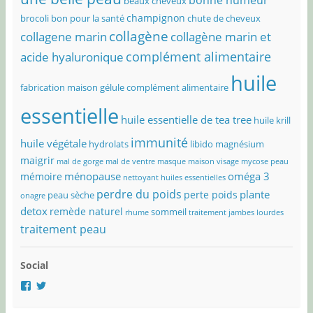
beaux cheveux
champignon
brocoli bon pour la santé
chute de cheveux
collagène
collagene marin
collagène marin et
complément alimentaire
acide hyaluronique
huile
fabrication maison
gélule complément alimentaire
essentielle
huile essentielle de tea tree
huile krill
immunité
huile végétale
hydrolats
libido
magnésium
maigrir
mal de gorge
mal de ventre
masque maison visage
mycose peau
ménopause
oméga 3
mémoire
nettoyant huiles essentielles
perdre du poids
plante
perte poids
peau sèche
onagre
detox
remède naturel
sommeil
rhume
traitement jambes lourdes
traitement peau
Social
Voir
Voir
le
le
profil
profil