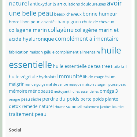
avoir
naturel
antioxydants
articulations douloureuses
une belle peau
bonne humeur
beaux cheveux
champignon
brocoli bon pour la santé
chute de cheveux
collagène
collagene marin
collagène marin et
complément alimentaire
acide hyaluronique
huile
fabrication maison
gélule complément alimentaire
essentielle
huile essentielle de tea tree
huile krill
immunité
huile végétale
hydrolats
libido
magnésium
maigrir
mal de gorge
mal de ventre
masque maison visage
mycose peau
ménopause
oméga 3
mémoire
nettoyant huiles essentielles
perdre du poids
plante
perte poids
peau sèche
onagre
detox
remède naturel
sommeil
rhume
traitement jambes lourdes
traitement peau
Social