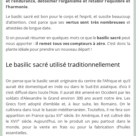
et l’endurance, détoxifier l’organisme et rétablir l’équilibre et
l’harmonie
.
Le basilic sacré est bon pour le corps et l’esprit, et suscite beaucoup
d’attention, c’est parce que ses
vertus sont très nombreuses
et
attestées de longue date.
Si on pouvait résumer en quelques mots ce que le
basilic sacré
peut
nous apporter :
il remet tous vos compteurs à zéro
. C’est donc la
plante idéale pour prendre un nouveau départ !
Le basilic sacré utilisé traditionnellement
On pense que le basilic serait originaire du centre de l’Afrique et qu’il
aurait été domestiqué en Inde ou dans le Sud-Est asiatique, d’où il
s’est diffusé dans toute l’Asie. Il aurait été amené en Occident par les
soldats d’Alexandre le Grand environ 300 ans avant notre ère. Les
Grecs l’ont adopté d’emblée et, à leur suite, les Romains. On le
cultivera dans tout le bassin méditerranéen. Toutefois, il ne fera son
apparition en France qu’au XII
siècle. En Amérique, il est cultivé dès
e
le XVII
siècle. Aujourd’hui, on le produit un peu partout dans le
e
monde, pour la vente en frais ou pour la fabrication d’huiles
essentielles.