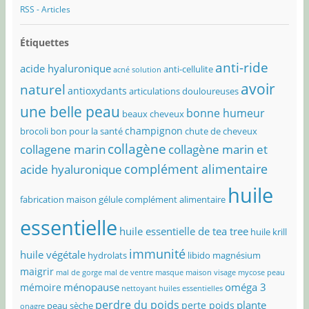
RSS - Articles
Étiquettes
anti-ride
acide hyaluronique
anti-cellulite
acné solution
avoir
naturel
antioxydants
articulations douloureuses
une belle peau
bonne humeur
beaux cheveux
champignon
brocoli bon pour la santé
chute de cheveux
collagène
collagene marin
collagène marin et
complément alimentaire
acide hyaluronique
huile
fabrication maison
gélule complément alimentaire
essentielle
huile essentielle de tea tree
huile krill
immunité
huile végétale
hydrolats
libido
magnésium
maigrir
mal de gorge
mal de ventre
masque maison visage
mycose peau
ménopause
oméga 3
mémoire
nettoyant huiles essentielles
perdre du poids
plante
perte poids
peau sèche
onagre