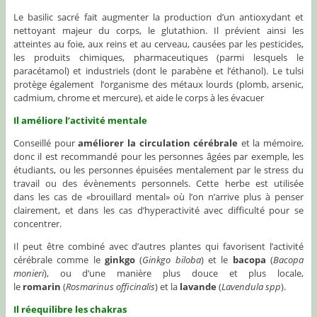
Le basilic sacré fait augmenter la production d’un antioxydant et
nettoyant majeur du corps, le glutathion. Il prévient ainsi les
atteintes au foie, aux reins et au cerveau, causées par les pesticides,
les produits chimiques, pharmaceutiques (parmi lesquels le
paracétamol) et industriels (dont le parabène et l’éthanol). Le tulsi
protège également l’organisme des métaux lourds (plomb, arsenic,
cadmium, chrome et mercure), et aide le corps à les évacuer
Il améliore l’activité mentale
Conseillé pour
améliorer la circulation cérébrale
et la mémoire,
donc il est recommandé pour les personnes âgées par exemple, les
étudiants, ou les personnes épuisées mentalement par le stress du
travail ou des évènements personnels. Cette herbe est utilisée
dans les cas de «brouillard mental» où l’on n’arrive plus à penser
clairement, et dans les cas d’hyperactivité avec difficulté pour se
concentrer.
Il peut être combiné avec d’autres plantes qui favorisent l’activité
cérébrale comme le
ginkgo
(
Ginkgo biloba
) et le
bacopa
(
Bacopa
monieri
), ou d’une manière plus douce et plus locale,
le
romarin
(
Rosmarinus officinalis
) et la
lavande
(
Lavendula spp
).
Il réequilibre les chakras