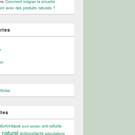
ns
Comment soigner la sinusite
nt avec des produits naturels ?
ries
e
on
ticles
ttes
aluronique
anti-cellulite
acné solution
e naturel
antioxydants
articulations