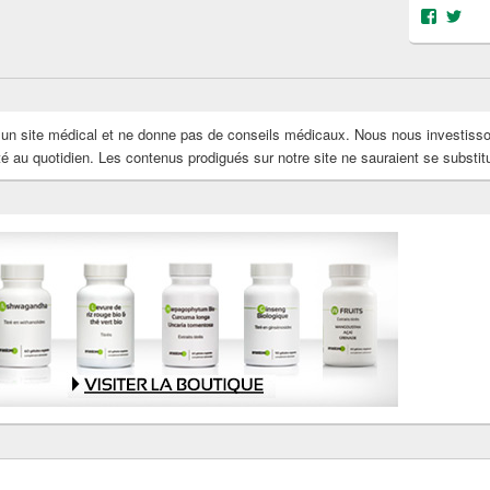
Voir
Voi
le
le
profil
prof
de
de
@object
@OS
sur
sur
Facebo
Twit
s un site médical et ne donne pas de conseils médicaux. Nous nous investiss
au quotidien. Les contenus prodigués sur notre site ne sauraient se substit