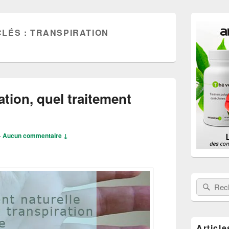
Zone
principale
CLÉS :
TRANSPIRATION
de
widget
pour
la
barre
latérale
ation, quel traitement
—
Aucun commentaire ↓
Rechercher
Rech
Article