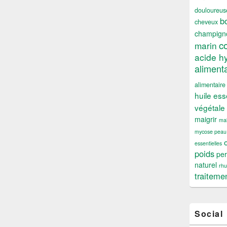
douloureus
b
cheveux
champign
c
marin
acide h
alimenta
alimentaire
huile ess
végétale
maigrir
mal
mycose peau
essentielles
poids
per
naturel
rh
traiteme
Social