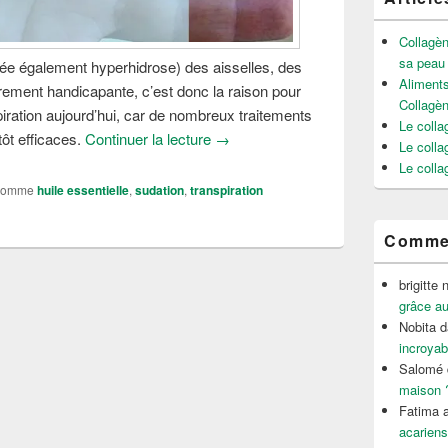
Collagèn
sa peau
lée également hyperhidrose) des aisselles, des
Aliments
èrement handicapante, c’est donc la raison pour
Collagè
spiration aujourd’hui, car de nombreux traitements
Le colla
Exces de transpiration, quel traitem
tôt efficaces.
Continuer la lecture
→
Le colla
Le colla
comme
huile essentielle
,
sudation
,
transpiration
Commen
brigitte 
grâce au
Nobita
d
incroyab
Salomé
maison 
Fatima a
acariens