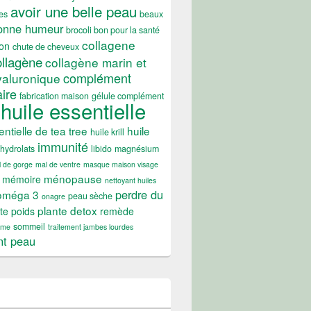
avoir une belle peau
es
beaux
onne humeur
brocoli bon pour la santé
collagene
on
chute de cheveux
ollagène
collagène marin et
complément
yaluronique
ire
fabrication maison
gélule complément
huile essentielle
entielle de tea tree
huile
huile krill
immunité
hydrolats
libido
magnésium
 de gorge
mal de ventre
masque maison visage
ménopause
mémoire
nettoyant huiles
perdre du
oméga 3
peau sèche
onagre
plante detox
te poids
remède
sommeil
ume
traitement jambes lourdes
nt peau