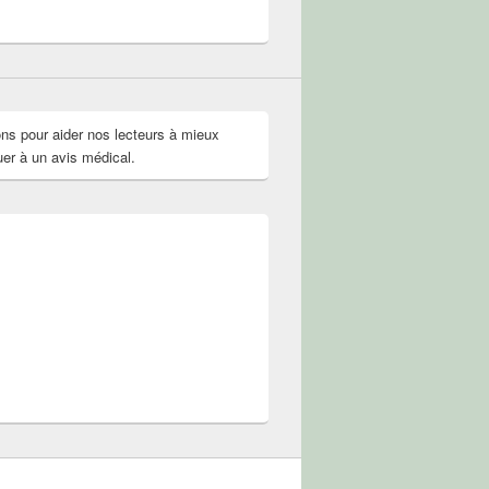
r
il
if.solution.naturelle
olNature
ok
ter
ons pour aider nos lecteurs à mieux
uer à un avis médical.