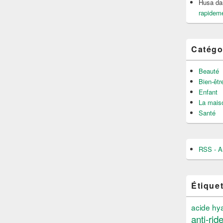
Husa
da
rapideme
Catégo
Beauté
Bien-êtr
Enfant
La mais
Santé
RSS - Ar
Étique
acide hy
anti-rid