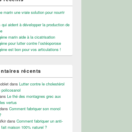
e marin une vraie solution pour nourrir
 qui aident à développer la production de
ne
gène marin aide à la cicatrisation
ent naturel ?
gène pour lutter contre l’ostéoporose
gène est bon pour vos articulations !
taires récents
noblet
dans
Lutter contre le cholestérol
 policosanol
ans
Le thé des montagnes grec aux
les vertus
dans
Comment fabriquer son monoï
?
fkir
dans
Comment fabriquer un anti-
 fait maison 100% naturel ?