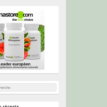
 :
erche
s récents