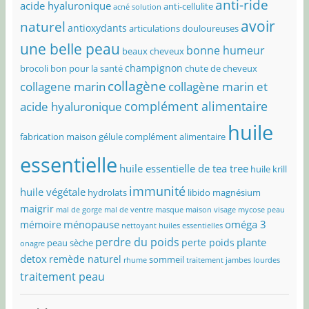
anti-ride
acide hyaluronique
anti-cellulite
acné solution
avoir
naturel
antioxydants
articulations douloureuses
une belle peau
bonne humeur
beaux cheveux
champignon
brocoli bon pour la santé
chute de cheveux
collagène
collagene marin
collagène marin et
complément alimentaire
acide hyaluronique
huile
fabrication maison
gélule complément alimentaire
essentielle
huile essentielle de tea tree
huile krill
immunité
huile végétale
hydrolats
libido
magnésium
maigrir
mal de gorge
mal de ventre
masque maison visage
mycose peau
ménopause
oméga 3
mémoire
nettoyant huiles essentielles
perdre du poids
plante
perte poids
peau sèche
onagre
detox
remède naturel
sommeil
rhume
traitement jambes lourdes
traitement peau