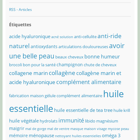
RSS - Articles
Étiquettes
anti-ride
acide hyaluronique
anti-cellulite
acné solution
avoir
naturel
antioxydants
articulations douloureuses
une belle peau
bonne humeur
beaux cheveux
champignon
brocoli bon pour la santé
chute de cheveux
collagène
collagene marin
collagène marin et
complément alimentaire
acide hyaluronique
huile
fabrication maison
gélule complément alimentaire
essentielle
huile essentielle de tea tree
huile krill
immunité
huile végétale
hydrolats
libido
magnésium
maigrir
mal de gorge
mal de ventre
masque maison visage
mycose peau
ménopause
oméga 3
mémoire
nettoyant huiles essentielles