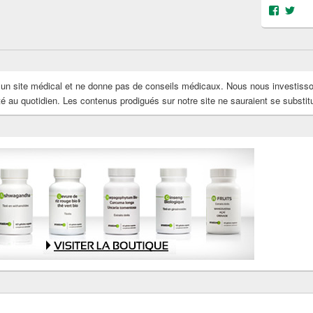
Voir
Voi
le
le
profil
prof
de
de
@object
@OS
sur
sur
Facebo
Twit
s un site médical et ne donne pas de conseils médicaux. Nous nous investiss
au quotidien. Les contenus prodigués sur notre site ne sauraient se substit