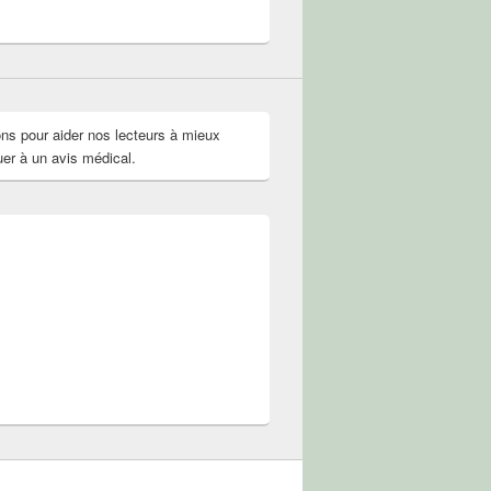
r
il
if.solution.naturelle
olNature
ok
ter
ons pour aider nos lecteurs à mieux
uer à un avis médical.