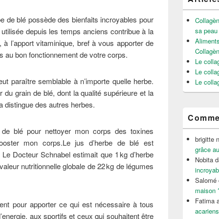
be de blé possède des bienfaits incroyables pour
Collagèn
 utilisée depuis les temps anciens contribue à la
sa peau
Aliments
n, à l’apport vitaminique, bref à vous apporter de
Collagè
 au bon fonctionnement de votre corps.
Le colla
Le colla
eut paraître semblable à n’importe quelle herbe.
Le colla
r du grain de blé, dont la qualité supérieure et la
la distingue des autres herbes.
Commen
rbe de blé pour nettoyer mon corps des toxines
brigitte 
ooster mon corps.Le jus d’herbe de blé est
grâce au
. Le Docteur Schnabel estimait que 1 kg d’herbe
Nobita
d
 valeur nutritionnelle globale de 22 kg de légumes
incroyab
Salomé
maison 
Fatima a
sent pour apporter ce qui est nécessaire à tous
acariens
energie, aux sportifs et ceux qui souhaitent être