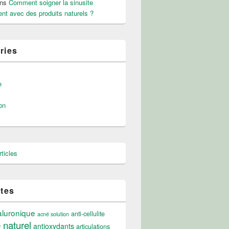
ns
Comment soigner la sinusite
nt avec des produits naturels ?
ries
e
on
ticles
ttes
aluronique
anti-cellulite
acné solution
e naturel
antioxydants
articulations