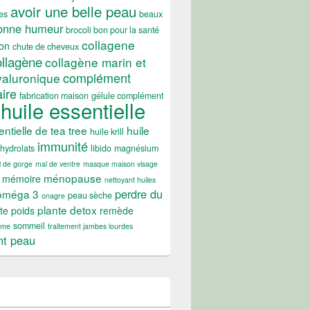
avoir une belle peau
es
beaux
onne humeur
brocoli bon pour la santé
collagene
on
chute de cheveux
ollagène
collagène marin et
complément
yaluronique
ire
fabrication maison
gélule complément
huile essentielle
entielle de tea tree
huile
huile krill
immunité
hydrolats
libido
magnésium
 de gorge
mal de ventre
masque maison visage
ménopause
mémoire
nettoyant huiles
perdre du
oméga 3
peau sèche
onagre
plante detox
te poids
remède
sommeil
ume
traitement jambes lourdes
nt peau