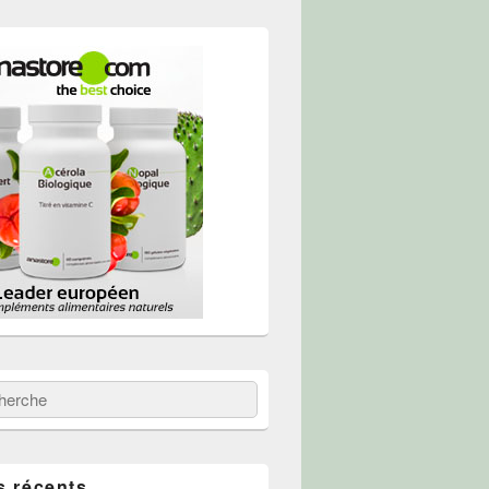
 :
erche
s récents