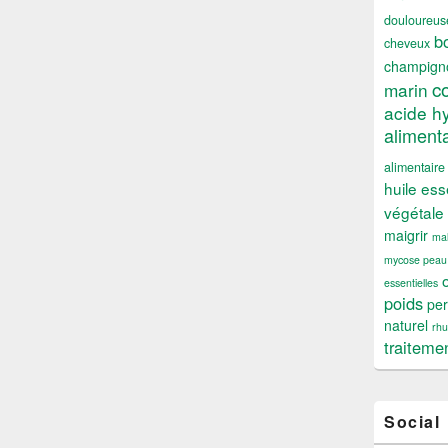
douloureus
b
cheveux
champign
c
marin
acide h
alimenta
alimentaire
huile ess
végétale
maigrir
mal
mycose peau
essentielles
poids
per
naturel
rh
traiteme
Social