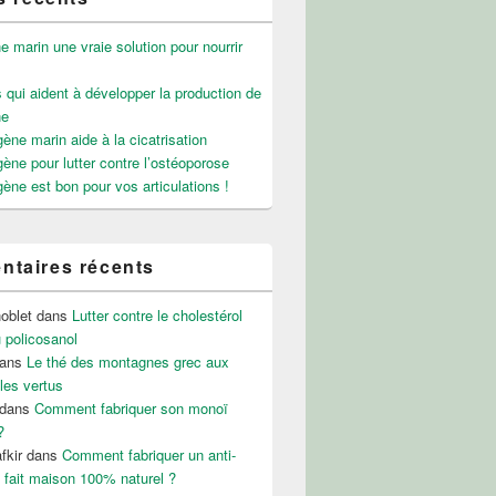
e marin une vraie solution pour nourrir
 qui aident à développer la production de
ne
gène marin aide à la cicatrisation
gène pour lutter contre l’ostéoporose
gène est bon pour vos articulations !
taires récents
noblet
dans
Lutter contre le cholestérol
 policosanol
ans
Le thé des montagnes grec aux
les vertus
dans
Comment fabriquer son monoï
?
fkir
dans
Comment fabriquer un anti-
 fait maison 100% naturel ?