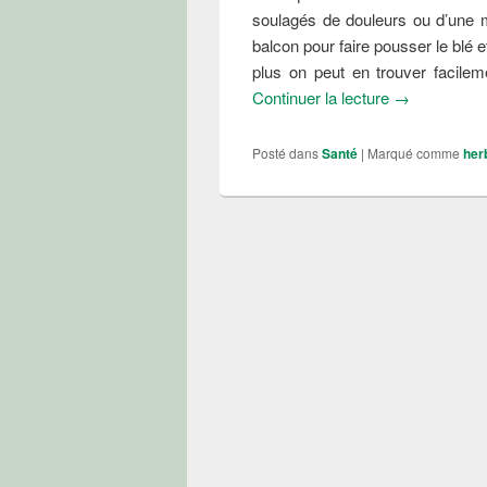
soulagés de douleurs ou d’une m
balcon pour faire pousser le blé et
plus on peut en trouver facile
Tous les bienf
Continuer la lecture
→
Posté dans
Santé
|
Marqué comme
her