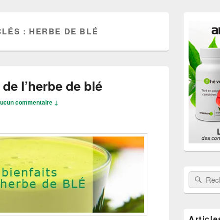
Zone
principale
CLÉS :
HERBE DE BLÉ
de
widget
pour
la
barre
latérale
 de l’herbe de blé
ucun commentaire ↓
Rechercher
Rech
Article