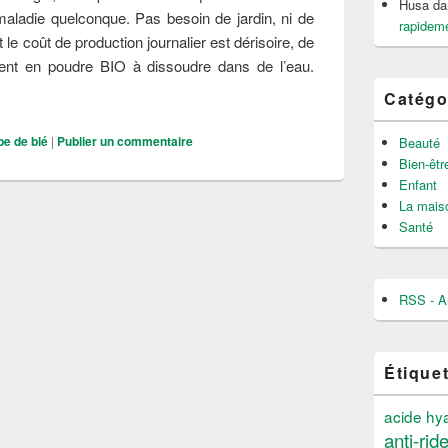
Husa
da
aladie quelconque. Pas besoin de jardin, ni de
rapideme
 le coût de production journalier est dérisoire, de
ment en poudre BIO à dissoudre dans de l’eau.
aits de l’herbe de blé
Catégo
be de blé
|
Publier un commentaire
Beauté
Bien-êtr
Enfant
La mais
Santé
RSS - Ar
Étique
acide hy
anti-rid