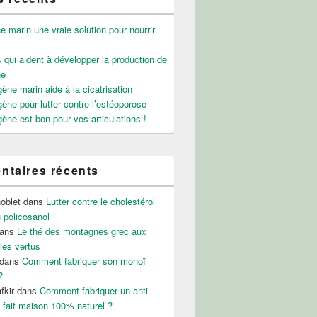
e marin une vraie solution pour nourrir
 qui aident à développer la production de
ne
gène marin aide à la cicatrisation
gène pour lutter contre l’ostéoporose
gène est bon pour vos articulations !
taires récents
noblet
dans
Lutter contre le cholestérol
 policosanol
ans
Le thé des montagnes grec aux
les vertus
dans
Comment fabriquer son monoï
?
fkir
dans
Comment fabriquer un anti-
 fait maison 100% naturel ?