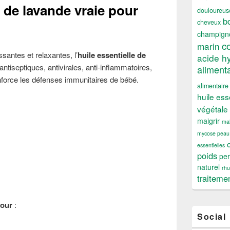
e de lavande vraie pour
douloureus
b
cheveux
champign
c
marin
santes et relaxantes, l’
huile essentielle de
acide h
tiseptiques, antivirales, anti-inflammatoires,
alimenta
enforce les défenses immunitaires de bébé.
alimentaire
huile ess
végétale
maigrir
mal
mycose peau
essentielles
poids
per
naturel
rh
traiteme
pour
:
Social