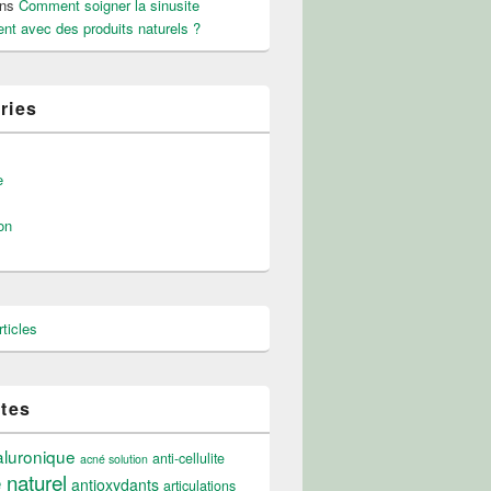
ns
Comment soigner la sinusite
nt avec des produits naturels ?
ries
e
on
ticles
ttes
aluronique
anti-cellulite
acné solution
e naturel
antioxydants
articulations