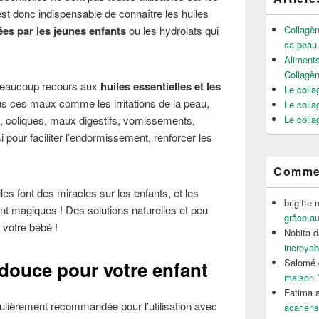
 est donc indispensable de connaître les huiles
ées par les jeunes enfants
ou les hydrolats qui
Collagèn
sa peau
Aliments
Collagè
u beaucoup recours aux
huiles essentielles et les
Le colla
us ces maux comme les irritations de la peau,
Le colla
n, coliques, maux digestifs, vomissements,
Le colla
our faciliter l’endormissement, renforcer les
Commen
lles font des miracles sur les enfants, et les
brigitte 
nt magiques ! Des solutions naturelles et peu
grâce au
 votre bébé !
Nobita
d
incroyab
Salomé
douce pour votre enfant
maison 
Fatima a
culièrement recommandée pour l’utilisation avec
acariens