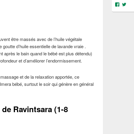
Voir
Voi
le
le
profil
prof
de
de
@object
@OS
sur
sur
Facebo
Twit
vent être massés avec de l’huile végétale
outte d’huile essentielle de lavande vraie .
 après le bain quand le bébé est plus détendu)
rofondeur et d’améliorer l’endormissement.
 massage et de la relaxation apportée, ce
mera bébé, surtout le soir qui génère en général
.
e de Ravintsara (1-8