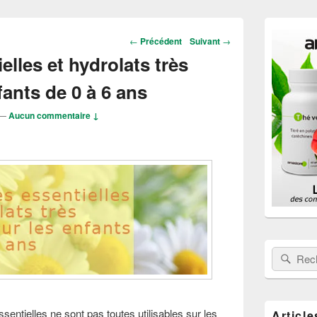
Zone
principale
Navigation
←
Précédent
Suivant
→
de
dans
elles et hydrolats très
widget
les
pour
articles
fants de 0 à 6 ans
la
barre
latérale
—
Aucun commentaire ↓
Rechercher
Rech
sentielles ne sont pas toutes utilisables sur les
Article