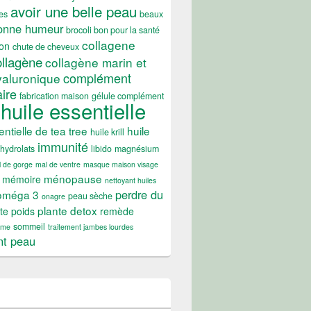
avoir une belle peau
es
beaux
onne humeur
brocoli bon pour la santé
collagene
on
chute de cheveux
ollagène
collagène marin et
complément
yaluronique
ire
fabrication maison
gélule complément
huile essentielle
entielle de tea tree
huile
huile krill
immunité
hydrolats
libido
magnésium
 de gorge
mal de ventre
masque maison visage
ménopause
mémoire
nettoyant huiles
perdre du
oméga 3
peau sèche
onagre
plante detox
te poids
remède
sommeil
ume
traitement jambes lourdes
nt peau