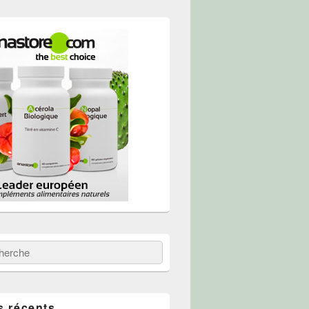
 :
erche
s récents