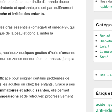
Husa
da
bébés et enfants, car l’huile d’amande douce
rapideme
ydratante et apaisante,elle est particulièrement
che et irritée des enfants.
Catégo
des gras essentiels (oméga-6 et oméga-9), qui
ique de la peau et donc à limiter la
Beauté
Bien-êtr
Enfant
La mais
ts, appliquez quelques gouttes d’huile d’amande
Santé
 sur les zones concernées, et massez jusqu’à
RSS - Ar
efficace pour soigner certains problèmes de
z les adultes ou chez les enfants. Grâce à ses
lammatoires et adoucissantes
, elle permet
Étique
angeaisons
et de retrouver, progressivement
acide hy
anti-rid