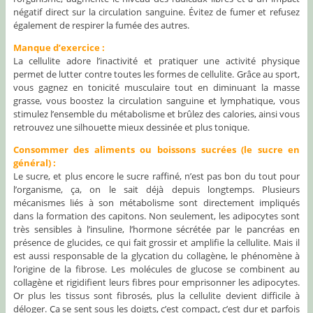
négatif direct sur la circulation sanguine. Évitez de fumer et refusez
également de respirer la fumée des autres.
Manque d’exercice :
La cellulite adore l’inactivité et pratiquer une activité physique
permet de lutter contre toutes les formes de cellulite. Grâce au sport,
vous gagnez en tonicité musculaire tout en diminuant la masse
grasse, vous boostez la circulation sanguine et lymphatique, vous
stimulez l’ensemble du métabolisme et brûlez des calories, ainsi vous
retrouvez une silhouette mieux dessinée et plus tonique.
Consommer des aliments ou boissons sucrées (le sucre en
général) :
Le sucre, et plus encore le sucre raffiné, n’est pas bon du tout pour
l’organisme, ça, on le sait déjà depuis longtemps. Plusieurs
mécanismes liés à son métabolisme sont directement impliqués
dans la formation des capitons. Non seulement, les adipocytes sont
très sensibles à l’insuline, l’hormone sécrétée par le pancréas en
présence de glucides, ce qui fait grossir et amplifie la cellulite. Mais il
est aussi responsable de la glycation du collagène, le phénomène à
l’origine de la fibrose. Les molécules de glucose se combinent au
collagène et rigidifient leurs fibres pour emprisonner les adipocytes.
Or plus les tissus sont fibrosés, plus la cellulite devient difficile à
déloger. Ça se sent sous les doigts, c’est compact, c’est dur et parfois