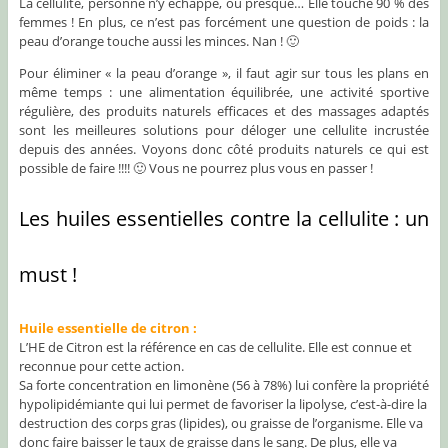
La cellulite, personne n’y échappe, ou presque… Elle touche 90 % des
femmes ! En plus, ce n’est pas forcément une question de poids : la
peau d’orange touche aussi les minces. Nan ! 🙂
Pour éliminer « la peau d’orange », il faut agir sur tous les plans en
même temps : une alimentation équilibrée, une activité sportive
régulière, des produits naturels efficaces et des massages adaptés
sont les meilleures solutions pour déloger une cellulite incrustée
depuis des années. Voyons donc côté produits naturels ce qui est
possible de faire !!!! 🙂 Vous ne pourrez plus vous en passer !
Les huiles essentielles contre la cellulite : un
must !
Huile essentielle de citron :
L’HE de Citron est la référence en cas de cellulite. Elle est connue et
reconnue pour cette action.
Sa forte concentration en limonène (56 à 78%) lui confère la propriété
hypolipidémiante qui lui permet de favoriser la lipolyse, c’est-à-dire la
destruction des corps gras (lipides), ou graisse de l’organisme. Elle va
donc faire baisser le taux de graisse dans le sang. De plus, elle va