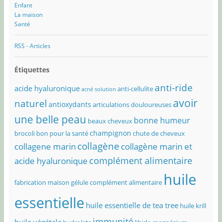
Enfant
La maison
Santé
RSS - Articles
Étiquettes
anti-ride
acide hyaluronique
anti-cellulite
acné solution
avoir
naturel
antioxydants
articulations douloureuses
une belle peau
bonne humeur
beaux cheveux
champignon
brocoli bon pour la santé
chute de cheveux
collagène
collagene marin
collagène marin et
complément alimentaire
acide hyaluronique
huile
fabrication maison
gélule complément alimentaire
essentielle
huile essentielle de tea tree
huile krill
immunité