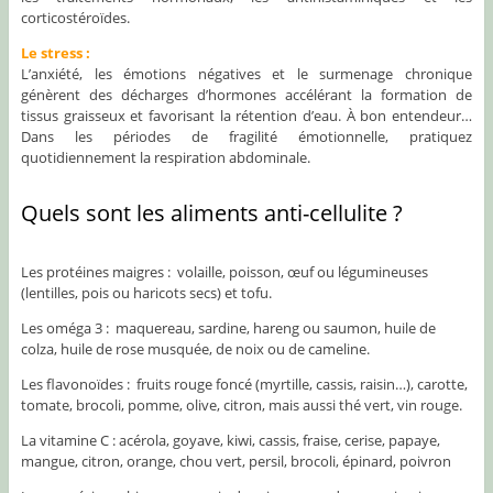
corticostéroïdes.
Le stress :
L’anxiété, les émotions négatives et le surmenage chronique
génèrent des décharges d’hormones accélérant la formation de
tissus graisseux et favorisant la rétention d’eau. À bon entendeur…
Dans les périodes de fragilité émotionnelle, pratiquez
quotidiennement la respiration abdominale.
Quels sont les aliments anti-cellulite ?
Les protéines maigres : volaille, poisson, œuf ou légumineuses
(lentilles, pois ou haricots secs) et tofu.
Les oméga 3 : maquereau, sardine, hareng ou saumon, huile de
colza, huile de rose musquée, de noix ou de cameline.
Les flavonoïdes : fruits rouge foncé (myrtille, cassis, raisin…), carotte,
tomate, brocoli, pomme, olive, citron, mais aussi thé vert, vin rouge.
La vitamine C : acérola, goyave, kiwi, cassis, fraise, cerise, papaye,
mangue, citron, orange, chou vert, persil, brocoli, épinard, poivron