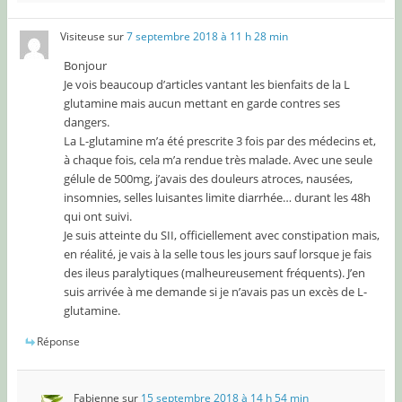
Visiteuse
sur
7 septembre 2018 à 11 h 28 min
Bonjour
Je vois beaucoup d’articles vantant les bienfaits de la L
glutamine mais aucun mettant en garde contres ses
dangers.
La L-glutamine m’a été prescrite 3 fois par des médecins et,
à chaque fois, cela m’a rendue très malade. Avec une seule
gélule de 500mg, j’avais des douleurs atroces, nausées,
insomnies, selles luisantes limite diarrhée… durant les 48h
qui ont suivi.
Je suis atteinte du SII, officiellement avec constipation mais,
en réalité, je vais à la selle tous les jours sauf lorsque je fais
des ileus paralytiques (malheureusement fréquents). J’en
suis arrivée à me demande si je n’avais pas un excès de L-
glutamine.
Réponse
Fabienne
sur
15 septembre 2018 à 14 h 54 min