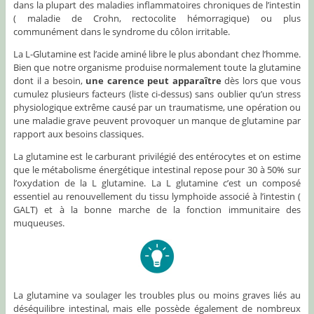
dans la plupart des maladies inflammatoires chroniques de l’intestin
( maladie de Crohn, rectocolite hémorragique) ou plus
communément dans le syndrome du côlon irritable.
La L-Glutamine est l’acide aminé libre le plus abondant chez l’homme.
Bien que notre organisme produise normalement toute la glutamine
dont il a besoin,
une carence peut apparaître
dès lors que vous
cumulez plusieurs facteurs (liste ci-dessus) sans oublier qu’un stress
physiologique extrême causé par un traumatisme, une opération ou
une maladie grave peuvent provoquer un manque de glutamine par
rapport aux besoins classiques.
La glutamine est le carburant privilégié des entérocytes et on estime
que le métabolisme énergétique intestinal repose pour 30 à 50% sur
l’oxydation de la L glutamine. La L glutamine c’est un composé
essentiel au renouvellement du tissu lymphoïde associé à l’intestin (
GALT) et à la bonne marche de la fonction immunitaire des
muqueuses.
La glutamine va soulager les troubles plus ou moins graves liés au
déséquilibre intestinal, mais elle possède également de nombreux