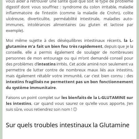
vous aider à retrouver une santé quel que soit le type de problème
digestif dont vous souffriez : syndrome du colon irritable, maladie
inflammatoire de l’intestin (comme la maladie de Crohn), colite
ulcéreuse, diverticulite, perméabilité intestinale, maladies auto-
immunes, intolérances alimentaires (au gluten et lactose par
exemple).
Moi même sujette à des déséquilibres intestinaux récents,
la L-
glutamine m’a fait un bien fou très rapidement
, depuis que je la
conseille, elle a permis également de soulager de nombreuses
personnes de mon entourage ou qui m’ont demandé conseil pour
des problèmes d’
intestins
irrités. Cet acide aminé non seulement va
permettre de lutter contre de nombreux maux liés aux intestins,
mais également rétablir votre immunité, car c’est bien connu : des
intestins fragilisés ne permettent pas un bon fonctionnement
du système immunitaire
.
Faisons un point complet sur
les bienfaits de la L-GLUTAMINE sur
les intestins
, car quand vous saurez ce qu’elle vous apporte, j’en
suis sûre, vous retiendrez son nom ! 🙂
Sur quels troubles intestinaux la Glutamine