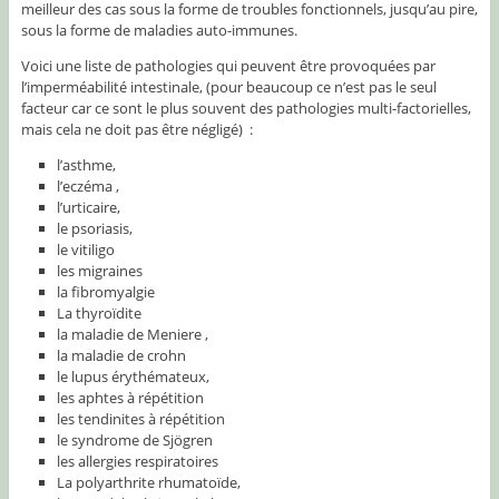
meilleur des cas sous la forme de troubles fonctionnels, jusqu’au pire,
sous la forme de maladies auto-immunes.
Voici une liste de pathologies qui peuvent être provoquées par
l’imperméabilité intestinale, (pour beaucoup ce n’est pas le seul
facteur car ce sont le plus souvent des pathologies multi-factorielles,
mais cela ne doit pas être négligé) :
l’asthme,
l’eczéma ,
l’urticaire,
le psoriasis,
le vitiligo
les migraines
la fibromyalgie
La thyroïdite
la maladie de Meniere ,
la maladie de crohn
le lupus érythémateux,
les aphtes à répétition
les tendinites à répétition
le syndrome de Sjögren
les allergies respiratoires
La polyarthrite rhumatoïde,