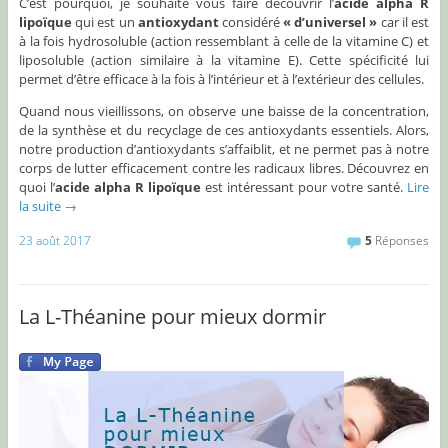
C’est pourquoi, je souhaite vous faire découvrir l’
acide alpha R
lipoïque
qui est un
antioxydant
considéré
« d’universel »
car il est
à la fois hydrosoluble (action ressemblant à celle de la vitamine C) et
liposoluble (action similaire à la vitamine E). Cette spécificité lui
permet d’être efficace à la fois à l’intérieur et à l’extérieur des cellules.
Quand nous vieillissons, on observe une baisse de la concentration,
de la synthèse et du recyclage de ces antioxydants essentiels. Alors,
notre production d’antioxydants s’affaiblit, et ne permet pas à notre
corps de lutter efficacement contre les radicaux libres. Découvrez en
quoi l’
acide alpha R lipoïque
est intéressant pour votre santé.
Lire
la suite
→
23 août 2017
5
Réponses
La L-Théanine pour mieux dormir