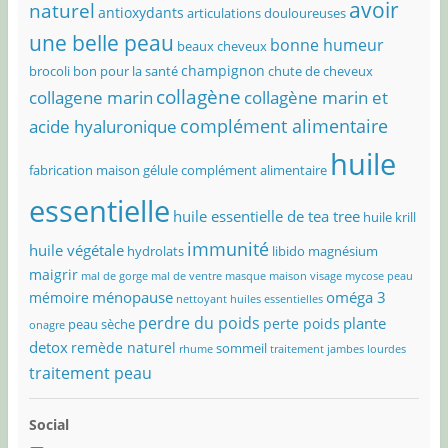
avoir
naturel
antioxydants
articulations douloureuses
une belle peau
bonne humeur
beaux cheveux
champignon
brocoli bon pour la santé
chute de cheveux
collagène
collagene marin
collagène marin et
complément alimentaire
acide hyaluronique
huile
fabrication maison
gélule complément alimentaire
essentielle
huile essentielle de tea tree
huile krill
immunité
huile végétale
hydrolats
libido
magnésium
maigrir
mal de gorge
mal de ventre
masque maison visage
mycose peau
ménopause
oméga 3
mémoire
nettoyant huiles essentielles
perdre du poids
plante
perte poids
peau sèche
onagre
detox
remède naturel
sommeil
rhume
traitement jambes lourdes
traitement peau
Social