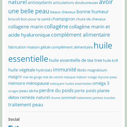
avoir
naturel
antioxydants
articulations douloureuses
une belle peau
bonne humeur
beaux cheveux
champignon
brocoli bon pour la santé
chute de cheveux
collagène
collagene marin
collagène marin et
complément alimentaire
acide hyaluronique
huile
fabrication maison
gélule complément alimentaire
essentielle
huile essentielle de tea tree
huile krill
immunité
huile végétale
hydrolats
libido
magnésium
maigrir
mal de gorge
mal de ventre
masque maison visage
mycose peau
ménopause
oméga 3
mémoire
nettoyant huiles essentielles
perdre du poids
plante
perte poids
peau sèche
onagre
detox
remède naturel
sommeil
rhume
traitement jambes lourdes
traitement peau
Social