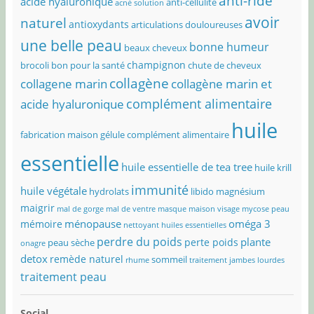
anti-ride
acide hyaluronique
anti-cellulite
acné solution
avoir
naturel
antioxydants
articulations douloureuses
une belle peau
bonne humeur
beaux cheveux
champignon
brocoli bon pour la santé
chute de cheveux
collagène
collagene marin
collagène marin et
complément alimentaire
acide hyaluronique
huile
fabrication maison
gélule complément alimentaire
essentielle
huile essentielle de tea tree
huile krill
immunité
huile végétale
hydrolats
libido
magnésium
maigrir
mal de gorge
mal de ventre
masque maison visage
mycose peau
ménopause
oméga 3
mémoire
nettoyant huiles essentielles
perdre du poids
plante
perte poids
peau sèche
onagre
detox
remède naturel
sommeil
rhume
traitement jambes lourdes
traitement peau
Social