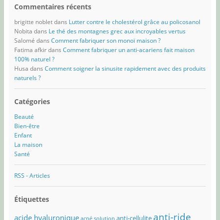
Commentaires récents
brigitte noblet
dans
Lutter contre le cholestérol grâce au policosanol
Nobita
dans
Le thé des montagnes grec aux incroyables vertus
Salomé
dans
Comment fabriquer son monoï maison ?
Fatima afkir
dans
Comment fabriquer un anti-acariens fait maison
100% naturel ?
Husa
dans
Comment soigner la sinusite rapidement avec des produits
naturels ?
Catégories
Beauté
Bien-être
Enfant
La maison
Santé
RSS - Articles
Étiquettes
anti-ride
acide hyaluronique
anti-cellulite
acné solution