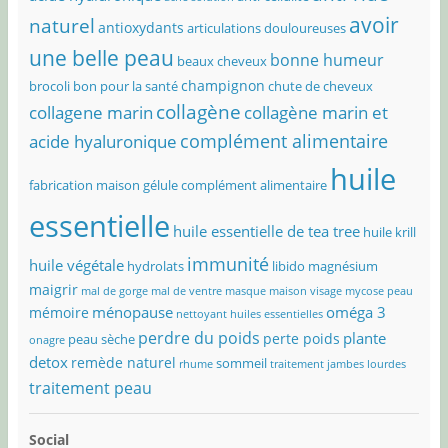
avoir
naturel
antioxydants
articulations douloureuses
une belle peau
bonne humeur
beaux cheveux
champignon
brocoli bon pour la santé
chute de cheveux
collagène
collagene marin
collagène marin et
complément alimentaire
acide hyaluronique
huile
fabrication maison
gélule complément alimentaire
essentielle
huile essentielle de tea tree
huile krill
immunité
huile végétale
hydrolats
libido
magnésium
maigrir
mal de gorge
mal de ventre
masque maison visage
mycose peau
ménopause
oméga 3
mémoire
nettoyant huiles essentielles
perdre du poids
plante
perte poids
peau sèche
onagre
detox
remède naturel
sommeil
rhume
traitement jambes lourdes
traitement peau
Social