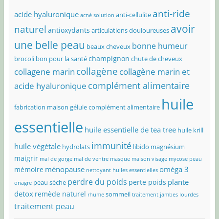
anti-ride
acide hyaluronique
anti-cellulite
acné solution
avoir
naturel
antioxydants
articulations douloureuses
une belle peau
bonne humeur
beaux cheveux
champignon
brocoli bon pour la santé
chute de cheveux
collagène
collagene marin
collagène marin et
complément alimentaire
acide hyaluronique
huile
fabrication maison
gélule complément alimentaire
essentielle
huile essentielle de tea tree
huile krill
immunité
huile végétale
hydrolats
libido
magnésium
maigrir
mal de gorge
mal de ventre
masque maison visage
mycose peau
ménopause
oméga 3
mémoire
nettoyant huiles essentielles
perdre du poids
plante
perte poids
peau sèche
onagre
detox
remède naturel
sommeil
rhume
traitement jambes lourdes
traitement peau