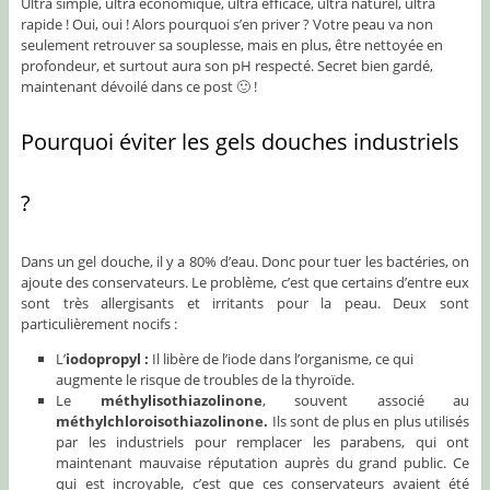
Ultra simple, ultra économique, ultra efficace, ultra naturel, ultra
rapide ! Oui, oui ! Alors pourquoi s’en priver ? Votre peau va non
seulement retrouver sa souplesse, mais en plus, être nettoyée en
profondeur, et surtout aura son pH respecté. Secret bien gardé,
maintenant dévoilé dans ce post 🙂 !
Pourquoi éviter les gels douches industriels
?
Dans un gel douche, il y a 80% d’eau. Donc pour tuer les bactéries, on
ajoute des conservateurs. Le problème, c’est que certains d’entre eux
sont très allergisants et irritants pour la peau. Deux sont
particulièrement nocifs :
L’
iodopropyl :
Il libère de l’iode dans l’organisme, ce qui
augmente le risque de troubles de la thyroïde.
Le
méthylisothiazolinone
, souvent associé au
méthylchloroisothiazolinone
.
Ils sont de plus en plus utilisés
par les industriels pour remplacer les parabens, qui ont
maintenant mauvaise réputation auprès du grand public. Ce
qui est incroyable, c’est que ces conservateurs avaient été