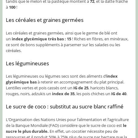
tandis que le melon et la pastèque montent à
72
, et la datte fraîche
à
100
!
Les céréales et graines germées
Les céréales et graines germées, ainsi que le germe de blé ont
un
index glycémique très bas : 15
! Riches en fibres, en minéraux,
ce sont de bons suppléments à parsemer sur les salades ou les
céréales.
Les légumineuses
Les légumineuses ou légumes secs sont des aliments d’
index
glycémique bas
à retenir en accompagnement du plat principal.
Lentilles vertes et pois cassés ont un
IG de 25
, haricots blancs,
rouges, noirs, adzukis un
index de 35
, les pois chiches un
IG de 40
.
Le sucre de coco : substitut au sucre blanc raffiné
L’Organisation des Nations Unies pour l’alimentation et l’agriculture
de la Banque Mondiale (FAO) considère que le sucre de coco est
le
sucre le plus durable.
En effet, un cocotier nécessite peu de
ressources et il produit 50% à 75% plus de sucre par hectare que la