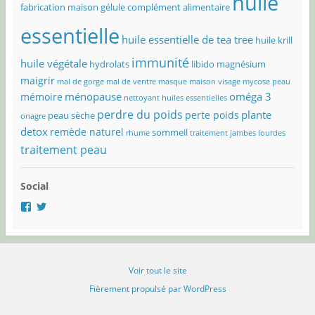
huile
fabrication maison
gélule complément alimentaire
essentielle
huile essentielle de tea tree
huile krill
immunité
huile végétale
hydrolats
libido
magnésium
maigrir
mal de gorge
mal de ventre
masque maison visage
mycose peau
ménopause
oméga 3
mémoire
nettoyant huiles essentielles
perdre du poids
plante
perte poids
peau sèche
onagre
detox
remède naturel
sommeil
rhume
traitement jambes lourdes
traitement peau
Social
Voir
Voir
le
le
profil
profil
de
de
@objectif.solution.naturelle
@OSolNature
sur
sur
Voir tout le site
Facebook
Twitter
Fièrement propulsé par WordPress