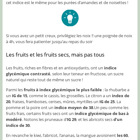
cet indice est le même pour les purées d’amandes et de noisettes !
Si vous avez un petit creux, privilègiez les noix !! une poignée de noix
à 4h, vous fera patienter jusqu’au repas du soir
Les fruits et les fruits secs, mais pas tous
Les fruits, riches en fibres et en antioxydants, ont un
indice
glycémique contrasté
, selon leur teneur en fructose, un sucre
naturel qui reste tout de même un sucre !
Parmi les
fruits à index glycémique le plus faible
: la rhubarbe a
un
IG de 15
, comme le cassis, les groseilles. Le citron a un
index de
20
, fraises, framboises, cerises, mûres, myrtilles un
IG de 25
. La
pomme et la poire ont un
indice moyen de 38
.Un peu comme les
fruits frais, certains fruits secs ont un
indice glycémique de bas à
modéré
. Notons les pruneaux d’
IG 29
, et les abricots secs
d’un
indice de 30
.
En revanche le kiwi, l’abricot, l’ananas, la mangue avoisinent
les 60
,