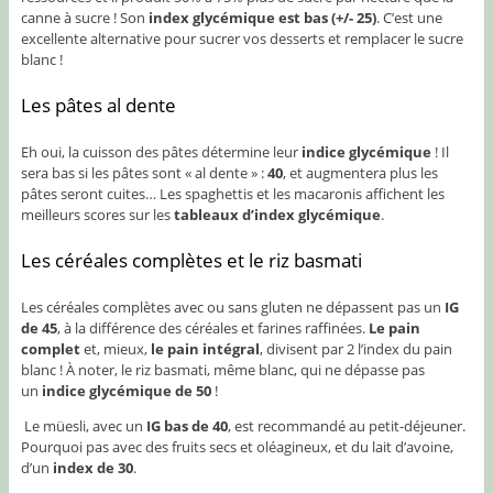
canne à sucre ! Son
index glycémique est bas (+/- 25)
. C’est une
excellente alternative pour sucrer vos desserts et remplacer le sucre
blanc !
Les pâtes al dente
Eh oui, la cuisson des pâtes détermine leur
indice glycémique
! Il
sera bas si les pâtes sont « al dente » :
40
, et augmentera plus les
pâtes seront cuites… Les spaghettis et les macaronis affichent les
meilleurs scores sur les
tableaux d’index glycémique
.
Les céréales complètes et le riz basmati
Les céréales complètes avec ou sans gluten ne dépassent pas un
IG
de 45
, à la différence des céréales et farines raffinées.
Le pain
complet
et, mieux,
le pain intégral
, divisent par 2 l’index du pain
blanc
! À noter, le riz basmati, même blanc, qui ne dépasse pas
un
indice glycémique de 50
!
Le müesli, avec un
IG bas de 40
, est recommandé au petit-déjeuner.
Pourquoi pas avec des fruits secs et oléagineux, et du lait d’avoine,
d’un
index de 30
.